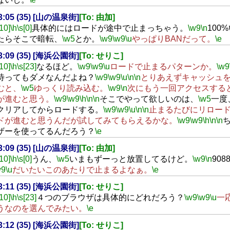
23:05 (35) [山の温泉街]
[To: 由加]
[10]
\h
\s[0]
具体的にはロードが途中で止まっちゃう。
\w9
\n
100
たらそこで暗転、
\w5
とか。
\w9
\w9
\u
やっぱりBANだって。
\e
23:09 (35) [海浜公園街]
[To: せりこ]
[10]
\h
\s[23]
なるほど。
\w9
\w9
\u
ロードで止まるパターンか。
\w9
待ってもダメなんだよね？
\w9
\w9
\u
\n
\n
とりあえずキャッシュ
むと、
\w5
ゆっくり読み込む。
\w9
\n
次にもう一回アクセスする
が進むと思う。
\w9
\w9
\h
\n
\n
そこでやって欲しいのは、
\w5
一度
クリアしてからロードする。
\w9
\w9
\u
\n
\n
止まるたびにリロー
ドが進むと思うんだが試してみてもらえるかな。
\w9
\w9
\h
\n
\n
ザーを使ってるんだろう？
\e
23:09 (35) [山の温泉街]
[To: 由加]
[10]
\h
\s[0]
うん、
\w5
いまもずーっと放置してるけど。
\w9
\n
90
w9
\u
だいたいこのあたりで止まるよなぁ。
\e
23:11 (35) [海浜公園街]
[To: せりこ]
[10]
\h
\s[23]
４つのブラウザは具体的にどれだろう？
\w9
\w9
\u
一
うなのを選んでみたい。
\e
23:12 (35) [海浜公園街]
[To: せりこ]