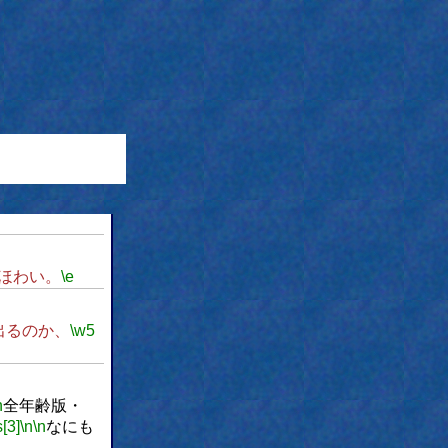
ほわい。
\e
出るのか、
\w5
n
全年齢版・
s[3]
\n
\n
なにも