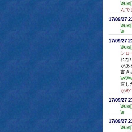
\t
\u
\s
んで
17/09/27 
\t
\u
\s
\e
17/09/27 
\t
\u
\s
ンロ
れな
があ
書き
\w9
\
直し
かめ
17/09/27 
\t
\u
\s
\e
17/09/27 
\t
\u
\s