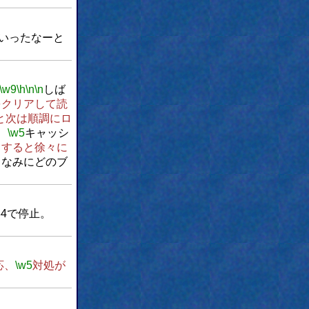
%いったなーと
\w9
\h
\n
\n
しば
をクリアして読
と次は順調にロ
、
\w5
キャッシ
ドすると徐々に
ちなみにどのブ
884で停止。
応、
\w5
対処が