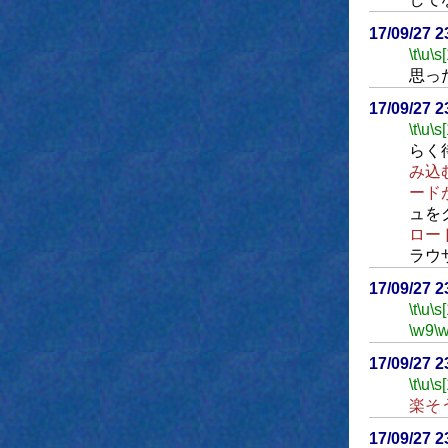
17/09/27 
\t
\u
\s
思っ
17/09/27 
\t
\u
\s
らく
み込
ード
ュを
ロー
ラウ
17/09/27 
\t
\u
\s
\w9
\
17/09/27 
\t
\u
\s
楽そ
17/09/27 