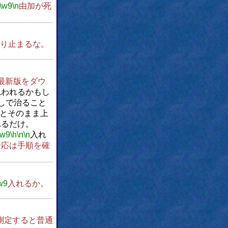
\w9
\n
由加が死
り止まるな。
最新版をダウ
思われるかもし
しで治ること
とそのまま上
れるだけ。
\w9
\h
\n
\n
入れ
一応は手順を確
w9
入れるか。
測定すると普通