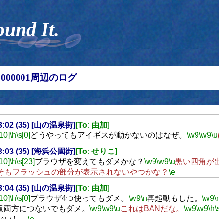
ound It.
00000001周辺のログ
23:02 (35) [山の温泉街]
[To: 由加]
[10]
\h
\s[0]
どうやってもアイギスが動かないのはなぜ。
\w9
\w9
\u
23:03 (35) [海浜公園街]
[To: せりこ]
[10]
\h
\s[23]
ブラウザを変えてもダメかな？
\w9
\w9
\u
黒い四角が
そもフラッシュの部分が表示されないやつかな？
\e
23:04 (35) [山の温泉街]
[To: 由加]
[10]
\h
\s[0]
ブラウザ4つ使ってもダメ。
\w9
\n
再起動もした。
\w9
\
8版両方につないでもダメ。
\w9
\w9
\u
これはBANだな。
\w9
\w9
\h
\
ないし。
\e