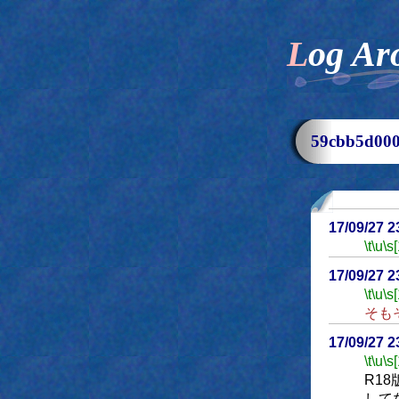
Log Ar
59cbb5d0
17/09/27 
\t
\u
\s
17/09/27 
\t
\u
\s
そも
17/09/27 
\t
\u
\s
R1
して