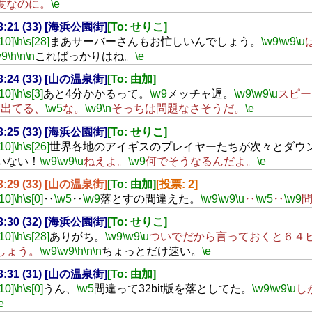
度なのに。
\e
23:21 (33) [海浜公園街]
[To: せりこ]
[10]
\h
\s[28]
まあサーバーさんもお忙しいんでしょう。
\w9
\w9
\u
w9
\h
\n
\n
こればっかりはね。
\e
23:24 (33) [山の温泉街]
[To: 由加]
[10]
\h
\s[3]
あと4分かかるって。
\w9
メッチャ遅。
\w9
\w9
\u
スピー
M出てる、
\w5
な。
\w9
\n
そっちは問題なさそうだ。
\e
23:25 (33) [海浜公園街]
[To: せりこ]
[10]
\h
\s[26]
世界各地のアイギスのプレイヤーたちが次々とダウ
いない！
\w9
\w9
\u
ねえよ。
\w9
何でそうなるんだよ。
\e
23:29 (33) [山の温泉街]
[To: 由加]
[投票: 2]
[10]
\h
\s[0]
‥
\w5
‥
\w9
落とすの間違えた。
\w9
\w9
\u
‥
\w5
‥
\w9
23:30 (32) [海浜公園街]
[To: せりこ]
[10]
\h
\s[28]
ありがち。
\w9
\w9
\u
ついでだから言っておくと６４
しょう。
\w9
\w9
\h
\n
\n
ちょっとだけ速い。
\e
23:31 (31) [山の温泉街]
[To: 由加]
[10]
\h
\s[0]
うん、
\w5
間違って32bit版を落としてた。
\w9
\w9
\u
し
e