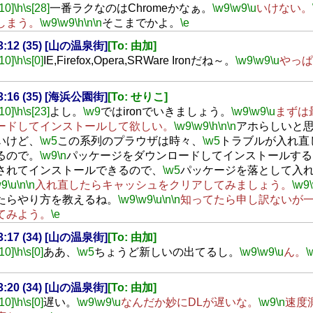
[10]
\h
\s[28]
一番ラクなのはChromeかなぁ。
\w9
\w9
\u
いけない。
しまう。
\w9
\w9
\h
\n
\n
そこまでかよ。
\e
23:12 (35) [山の温泉街]
[To: 由加]
[10]
\h
\s[0]
IE,Firefox,Opera,SRWare Ironだね～。
\w9
\w9
\u
やっぱ
23:16 (35) [海浜公園街]
[To: せりこ]
[10]
\h
\s[23]
よし。
\w9
ではironでいきましょう。
\w9
\w9
\u
まずは
ードしてインストールして欲しい。
\w9
\w9
\h
\n
\n
アホらしいと
いけど、
\w5
この系列のプラウザは時々、
\w5
トラブルが入れ直
るので。
\w9
\n
パッケージをダウンロードしてインストールする
されてインストールできるので、
\w5
パッケージを落として入
w9
\u
\n
\n
入れ直したらキャッシュをクリアしてみましょう。
\w9
たらやり方を教えるね。
\w9
\w9
\u
\n
\n
知ってたら申し訳ないが
てみよう。
\e
23:17 (34) [山の温泉街]
[To: 由加]
[10]
\h
\s[0]
ああ、
\w5
ちょうど新しいの出てるし。
\w9
\w9
\u
ん。
\
23:20 (34) [山の温泉街]
[To: 由加]
[10]
\h
\s[0]
遅い。
\w9
\w9
\u
なんだか妙にDLが遅いな。
\w9
\n
速度