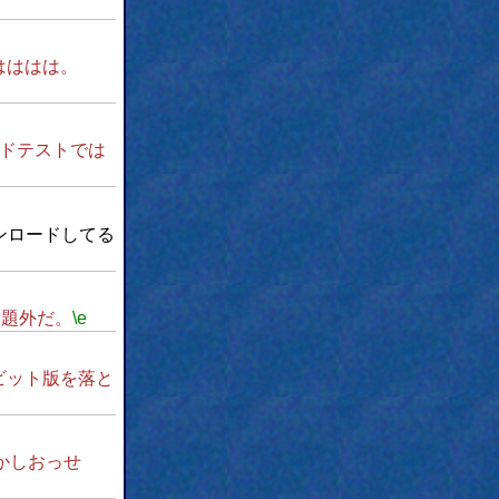
はははは。
ドテストでは
ンロードしてる
問題外だ。
\e
ビット版を落と
かしおっせ