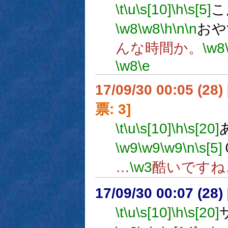
\t
\u
\s[10]
\h
\s[5]
こ
\w8
\w8
\h
\n
\n
おや
んな時間か。
\w8
\w8
\e
17/09/30 00:05 (
票: 3]
\t
\u
\s[10]
\h
\s[20]
\w9
\w9
\w9
\n
\s[5]
…
\w3
酷いですね
17/09/30 00:07 (
\t
\u
\s[10]
\h
\s[20]