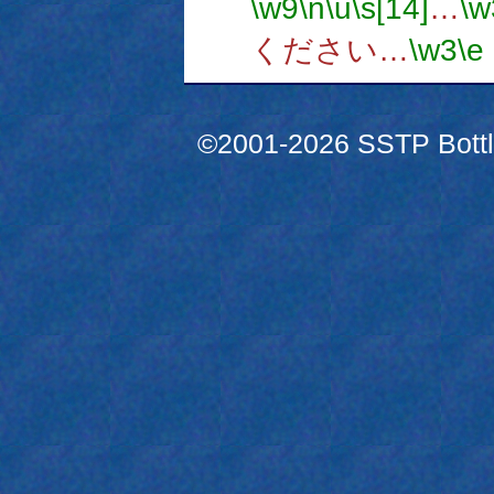
\w9
\n
\u
\s[14]
…
\w
ください…
\w3
\e
©2001-2026 SSTP Bottle 