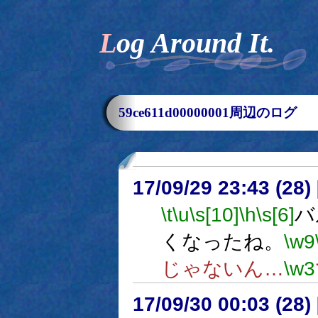
Log Around It.
59ce611d00000001周辺のログ
17/09/29 23:43 (
\t
\u
\s[10]
\h
\s[6]
バ
くなったね。
\w9
じゃないん…
\w3
17/09/30 00:03 (