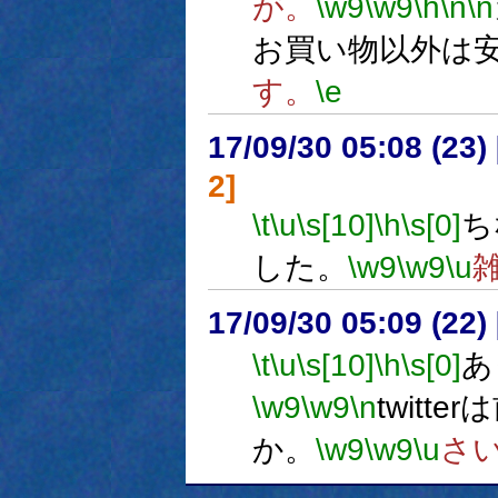
が。
\w9
\w9
\h
\n
\n
お買い物以外は
す。
\e
17/09/30 05:08 (
2]
\t
\u
\s[10]
\h
\s[0]
ち
した。
\w9
\w9
\u
17/09/30 05:09 (
\t
\u
\s[10]
\h
\s[0]
あ
\w9
\w9
\n
twit
か。
\w9
\w9
\u
さ