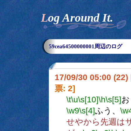
Log Around It.
59cea64500000001周辺のログ
17/09/30 05:00 (
票: 2]
\t
\u
\s[10]
\h
\s[5]
お
\w9
\s[4]
ふう、
\w
せやから先週は