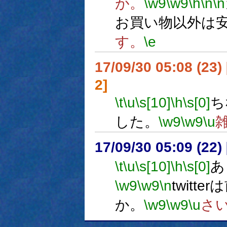
が。
\w9
\w9
\h
\n
\n
お買い物以外は
す。
\e
17/09/30 05:08 (
2]
\t
\u
\s[10]
\h
\s[0]
ち
した。
\w9
\w9
\u
17/09/30 05:09 (
\t
\u
\s[10]
\h
\s[0]
あ
\w9
\w9
\n
twit
か。
\w9
\w9
\u
さ