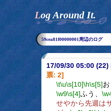
Log Around It.
59cea81f00000001周辺のログ
17/09/30 05:00 (
票: 2]
\t
\u
\s[10]
\h
\s[5]
お
\w9
\s[4]
ふう、
\w
せやから先週は