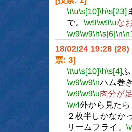
[投票: 1]
\t
\u
\s[10]
\h
\s[23]
で。
\w9
\w9
\u
な
\w9
\w9
\h
\s[6]
\n
\n
18/02/24 19:28 (
票: 3]
\t
\u
\s[10]
\h
\s[4]
ふ
\w9
\w9
\n
ハム巻
\w9
\w9
\u
肉分が
\w4
外から見たら
２枚半しかなか
リームフライ。
\