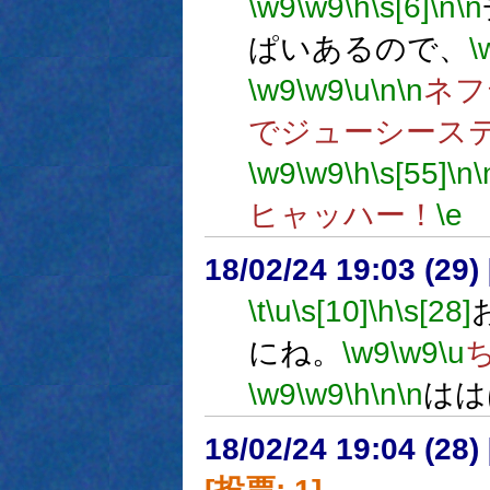
\w9
\w9
\h
\s[6]
\n
\n
ぱいあるので、
\
\w9
\w9
\u
\n
\n
ネフ
でジューシース
\w9
\w9
\h
\s[55]
\n
\
ヒャッハー！
\e
18/02/24 19:03 (
\t
\u
\s[10]
\h
\s[28]
にね。
\w9
\w9
\u
\w9
\w9
\h
\n
\n
はは
18/02/24 19:04 (