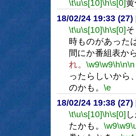
\t
\u
\s[10]
\h
\s[0]
黄
18/02/24 19:33 (
\t
\u
\s[10]
\h
\s[0]
そ
時ものがあった
間にか番組表か
れ。
\w9
\w9
\h
\n
\n
ったらしいから
のかも。
\e
18/02/24 19:38 (
\t
\u
\s[10]
\h
\s[0]
し
たかも。
\w9
\w9
\