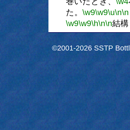
巻いたとき、
\w4
た。
\w9
\w9
\u
\n
\n
\w9
\w9
\h
\n
\n
結構
©2001-2026 SSTP Bottle 