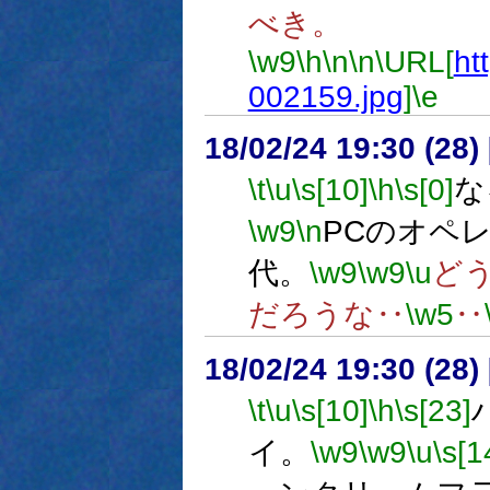
べき。
\w9
\h
\n
\n
\URL[
htt
002159.jpg
]
\e
18/02/24 19:30 (
\t
\u
\s[10]
\h
\s[0]
な
\w9
\n
PCのオペ
代。
\w9
\w9
\u
ど
だろうな‥
\w5
‥
18/02/24 19:30 (
\t
\u
\s[10]
\h
\s[23]
イ。
\w9
\w9
\u
\s[1