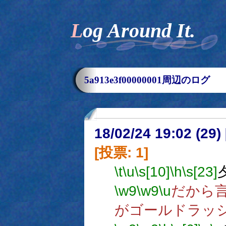
Log Around It.
5a913e3f00000001周辺のログ
18/02/24 19:02 (
[投票: 1]
\t
\u
\s[10]
\h
\s[23]
\w9
\w9
\u
だから
がゴールドラッ