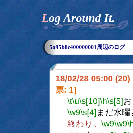
Log Around It.
5a95b8c400000001周辺のログ
18/02/28 05:00 (
票: 1]
\t
\u
\s[10]
\h
\s[5]
お
\w9
\s[4]
まだ水曜
終わり。
\w9
\w9
\