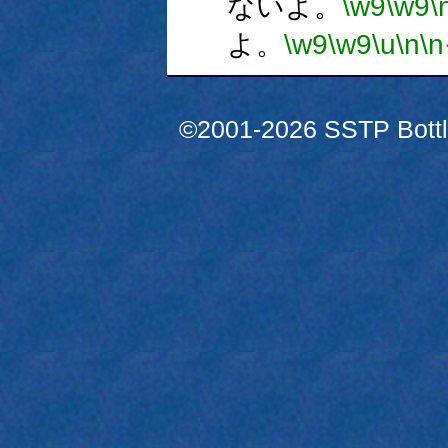
ないよ。
\w9
\w9
\
よ。
\w9
\w9
\u
\n
\n
©2001-2026 SSTP Bottle 