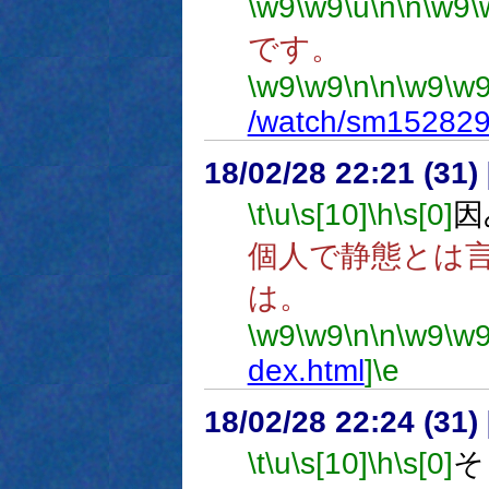
\w9
\w9
\u
\n
\n
\w9
\
です。
\w9
\w9
\n
\n
\w9
\w
/watch/sm15282
18/02/28 22:21 (
\t
\u
\s[10]
\h
\s[0]
因
個人で静態とは
は。
\w9
\w9
\n
\n
\w9
\w
dex.html
]
\e
18/02/28 22:24 (
\t
\u
\s[10]
\h
\s[0]
そ