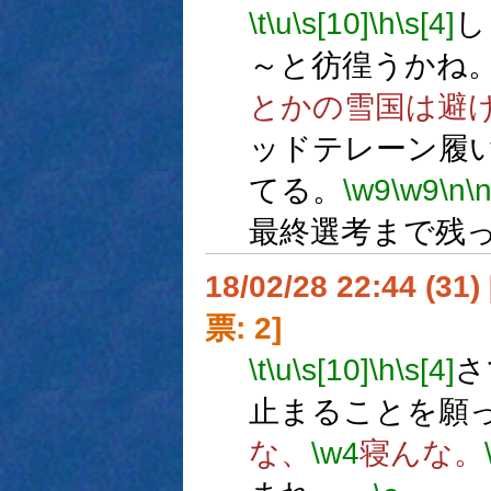
\t
\u
\s[10]
\h
\s[4]
し
～と彷徨うかね
とかの雪国は避
ッドテレーン履
てる。
\w9
\w9
\n
\
最終選考まで残
18/02/28 22:44 (
票: 2]
\t
\u
\s[10]
\h
\s[4]
さ
止まることを願
な、
\w4
寝んな。