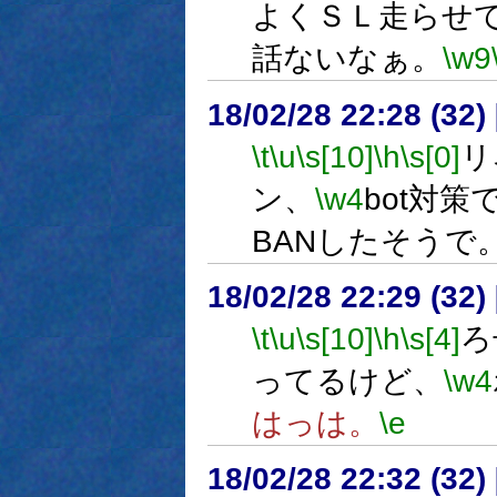
よくＳＬ走らせ
話ないなぁ。
\w9
18/02/28 22:28 (
\t
\u
\s[10]
\h
\s[0]
リ
ン、
\w4
bot対策
BANしたそうで
18/02/28 22:29 (
\t
\u
\s[10]
\h
\s[4]
ろ
ってるけど、
\w4
はっは。
\e
18/02/28 22:32 (