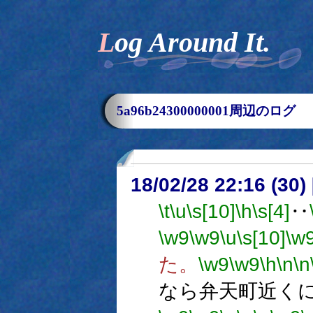
Log Around It.
5a96b24300000001周辺のログ
18/02/28 22:16 (
\t
\u
\s[10]
\h
\s[4]
‥
\w9
\w9
\u
\s[10]
\w
た。
\w9
\w9
\h
\n
\n
なら弁天町近く