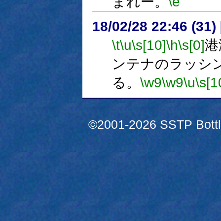
まれー。
\e
18/02/28 22:46 (
\t
\u
\s[10]
\h
\s[0]
港
ンテナのラッシ
る。
\w9
\w9
\u
\s[1
©2001-2026 SSTP Bottle 