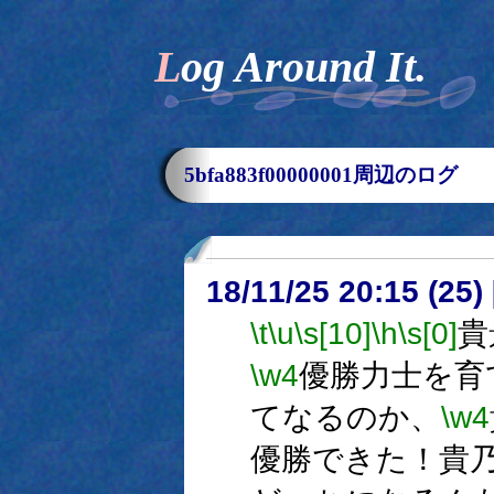
Log Around It.
5bfa883f00000001周辺のログ
18/11/25 20:15 (
\t
\u
\s[10]
\h
\s[0]
貴
\w4
優勝力士を育
てなるのか、
\w4
優勝できた！貴