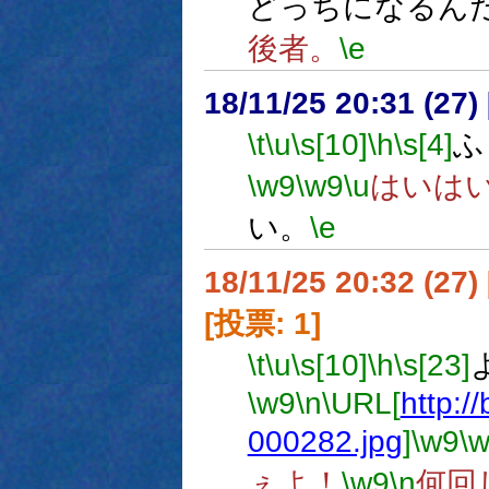
どっちになるん
後者。
\e
18/11/25 20:31 (
\t
\u
\s[10]
\h
\s[4]
ふ
\w9
\w9
\u
はいは
い。
\e
18/11/25 20:32 (
[投票: 1]
\t
\u
\s[10]
\h
\s[23]
\w9
\n
\URL[
http://
000282.jpg
]
\w9
\
ぇよ！
\w9
\n
何回