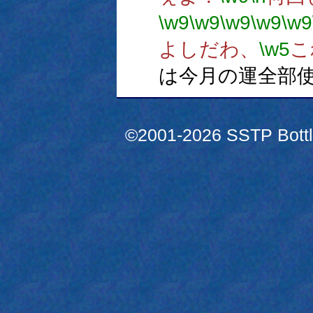
\w9
\w9
\w9
\w9
\w9
よしだわ、
\w5
こ
は今月の運全部
©2001-2026 SSTP Bottle 