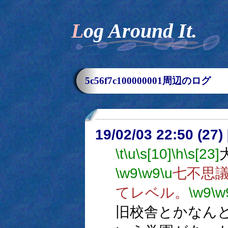
Log Around It.
5c56f7c100000001周辺のログ
19/02/03 22:50 (
\t
\u
\s[10]
\h
\s[23]
\w9
\w9
\u
七不思
てレベル。
\w9
\w
旧校舎とかなん