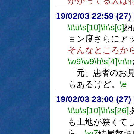
かかってる人は
19/02/03 22:59 (
\t
\u
\s[10]
\h
\s[0]
納
ョン度さらにア
そんなところか
\w9
\w9
\h
\s[4]
\n
\n
「元」患者のお
もあるけど。
\e
19/02/03 23:00 (
\t
\u
\s[10]
\h
\s[26]
も土地が狭くて
ら、
\w7
結局数キ