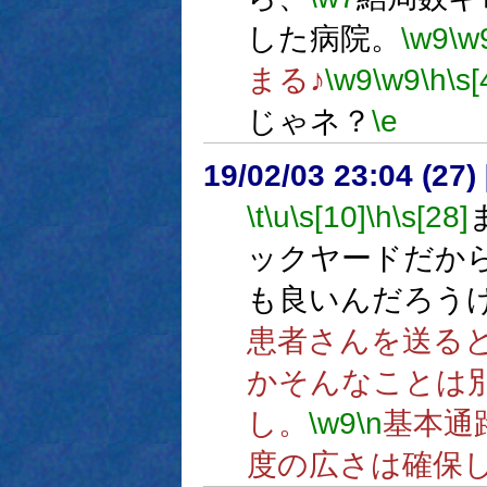
した病院。
\w9
\w
まる♪
\w9
\w9
\h
\s[
じゃネ？
\e
19/02/03 23:04 (
\t
\u
\s[10]
\h
\s[28]
ックヤードだか
も良いんだろう
患者さんを送る
かそんなことは
し。
\w9
\n
基本通
度の広さは確保