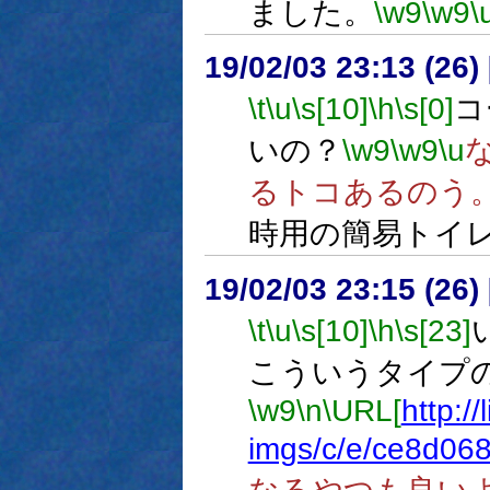
ました。
\w9
\w9
\
19/02/03 23:13 (
\t
\u
\s[10]
\h
\s[0]
コ
いの？
\w9
\w9
\u
るトコあるのう
時用の簡易トイ
19/02/03 23:15 (
\t
\u
\s[10]
\h
\s[23]
こういうタイプ
\w9
\n
\URL[
http:/
imgs/c/e/ce8d068