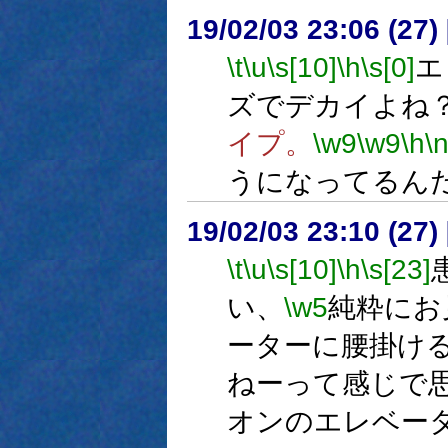
19/02/03 23:06 (
\t
\u
\s[10]
\h
\s[0]
エ
ズでデカイよね
イプ。
\w9
\w9
\h
\
うになってるん
19/02/03 23:10 (
\t
\u
\s[10]
\h
\s[23]
い、
\w5
純粋にお
ーターに腰掛け
ねーって感じで
オンのエレベー