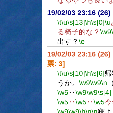
なるやつも良い
19/02/03 23:16 (
\t
\u
\s[13]
\h
\s[0]
\u
る椅子的な？
\w9
出す？
\e
19/02/03 23:16 (
票: 3]
\t
\u
\s[10]
\h
\s[6]
帰
うか。
\w9
\w9
\n
\w5
‥
\w9
\w9
\s[4]
\w5
‥
\w5
‥
\w5
今
\w9
\w9
\h
\n
\n
寝よ