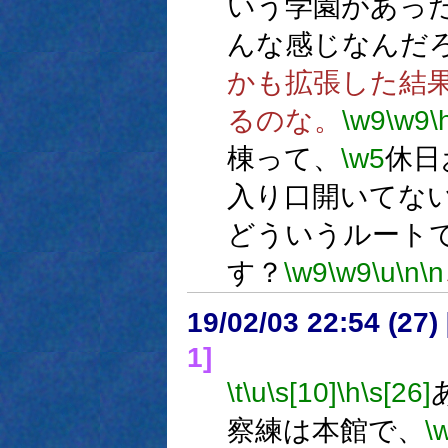
いう学園があっ
んな感じなんだ
かも拡張した結
るのな。
\w9
\w9
\
棟って、
\w5
休日
入り口開いてな
どういうルート
す？
\w9
\w9
\u
\n
\n
19/02/03 22:54 (
1]
\t
\u
\s[10]
\h
\s[26]
察練は本館で、
\