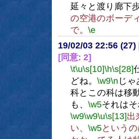
延々と渡り廊下
の空港のボーデ
で。
\e
19/02/03 22:56 (
[同意: 2]
\t
\u
\s[10]
\h
\s[28]
どね。
\w9
\n
じゃ
科とこの科は移
も、
\w5
それはそ
\w9
\w9
\u
\s[13]
出
い、
\w5
というの