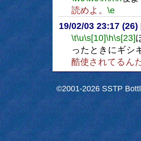
読めよ。
\e
19/02/03 23:17 (
\t
\u
\s[10]
\h
\s[23]
ったときにギシ
酷使されてるん
©2001-2026 SSTP Bottle 