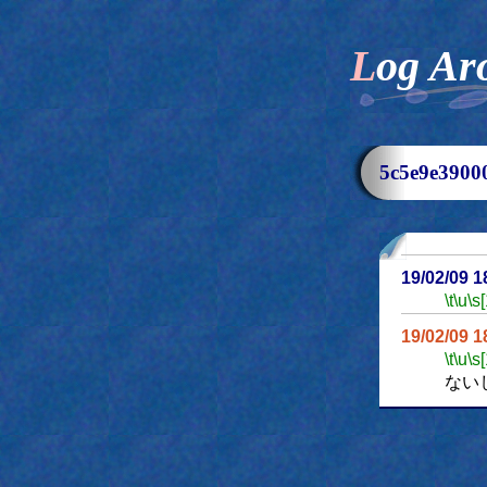
Log Ar
5c5e9e39
19/02/09 
\t
\u
\s
19/02/09 
\t
\u
\s
ない