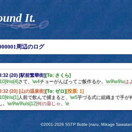
ound It.
00000001周辺のログ
18:32 (20) [駅前繁華街]
[To: さくら]
[10]
\h
\s[4]
さて、
\w4
チョーがんばってご飯作るか。
\w9
\w9
\u
は
18:32 (20) [山の温泉街]
[To: ゼロ]
[投票: 1]
[10]
\h
\s[1]
人前で飲んで捕まると、
\w5
芋づる式に組織まで手が
し。
\w9
\w9
\u
\s[12]
何の薬じゃ。
\e
©2001-2026 SSTP Bottle (naru, Mikage Sawatari) 