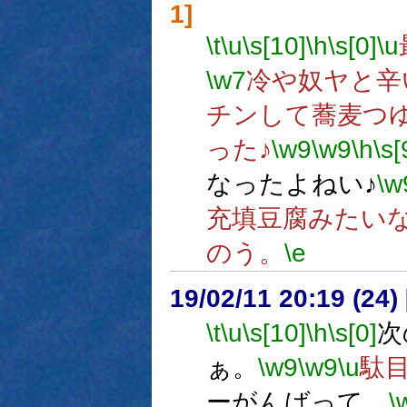
1]
\t
\u
\s[10]
\h
\s[0]
\u
\w7
冷や奴ヤと辛
チンして蕎麦つ
った♪
\w9
\w9
\h
\s[
なったよねい♪
\w
充填豆腐みたい
のう。
\e
19/02/11 20:19 (
\t
\u
\s[10]
\h
\s[0]
次
ぁ。
\w9
\w9
\u
駄
ーがんばって、
\