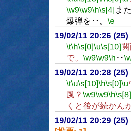
\w9
\w9
\h
\s[4]
ま
爆弾を‥。
\e
19/02/11 20:26 (
\t
\h
\s[0]
\u
\s[10]
関
で。
\w9
\w9
\h
‥
\
19/02/11 20:28 (
\t
\u
\s[10]
\h
\s[0]
\u
風？
\w9
\w9
\h
\s[8
くと後が続かん
19/02/11 20:29 (