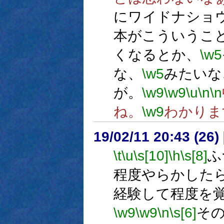
にワイドナショ
本がこういうこ
くなるとか、
\w5
な、
\w5
みたいな
が。
\w9
\w9
\u
\n
\n
ね。
\w9
わかりま
19/02/11 20:43 (
\t
\u
\s[10]
\h
\s[8]
ふ
程度やらかした
経験して程度を
\w9
\w9
\n
\s[6]
そ