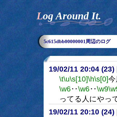
Log Around It.
5c615dbb00000001周辺のログ
19/02/11 20:04 (
\t
\u
\s[10]
\h
\s[0]
今
\w6
‥
\w6
‥
\w9
\w
ってる人にやっ
19/02/11 20:10 (