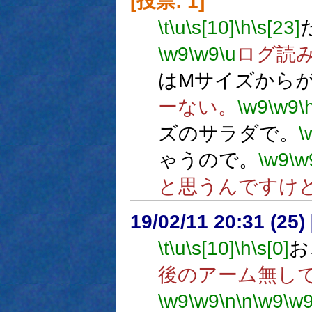
[投票: 1]
\t
\u
\s[10]
\h
\s[23]
\w9
\w9
\u
ログ読
はMサイズから
ーない。
\w9
\w9
\
ズのサラダで。
\
ゃうので。
\w9
\w
と思うんですけ
19/02/11 20:31 (
\t
\u
\s[10]
\h
\s[0]
お
後のアーム無し
\w9
\w9
\n
\n
\w9
\w