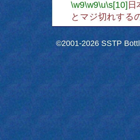
\w9
\w9
\u
\s[10]
日
とマジ切れする
©2001-2026 SSTP Bottle 