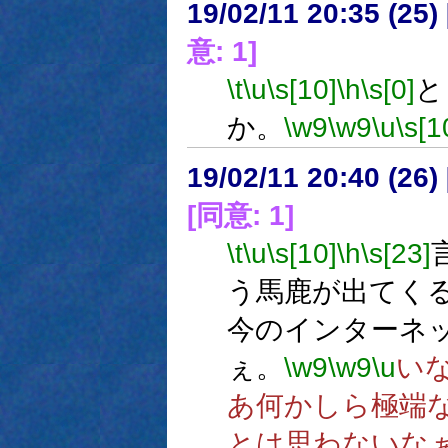
19/02/11 20:35 (
意: 1]
\t
\u
\s[10]
\h
\s[0]
と
か。
\w9
\w9
\u
\s[1
19/02/11 20:40 (
[同意: 1]
\t
\u
\s[10]
\h
\s[23]
う馬鹿が出てく
今のインターネ
ぇ。
\w9
\w9
\u
い
あ何かしら極端
とは思わないな