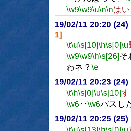
\w9
\w9
\u
\n
\n
はい
19/02/11 20:20 (
1]
\t
\u
\s[10]
\h
\s[0]
\u
\w9
\w9
\h
\s[26]
そ
わネ？
\e
19/02/11 20:23 (
\t
\h
\s[0]
\u
\s[10]
す
\w6
‥
\w6
パスし
19/02/11 20:25 (
\t
\u
\s[13]
\h
\s[0]
\u