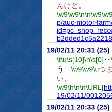
んけど。
\w9
\w9
\n
\n
\w9
\w
p/auc-motor-farm/
id=pc_shop_rec
b2dded1c5a221
19/02/11 20:31 (
\t
\u
\s[10]
\h
\s[0]
‥
う。
\w9
\w9
\u
つ
い。
\w9
\h
\n
\n
\URL[
ht
19/02/11/001205
19/02/11 20:33 (