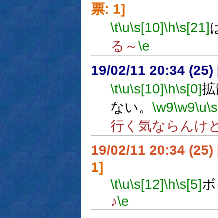
票: 1]
\t
\u
\s[10]
\h
\s[21]
る～
\e
19/02/11 20:34 (
\t
\u
\s[10]
\h
\s[0]
拡
ない。
\w9
\w9
\u
\s
行く気ならんけ
19/02/11 20:34 (
1]
\t
\u
\s[12]
\h
\s[5]
ボ
♪
\e