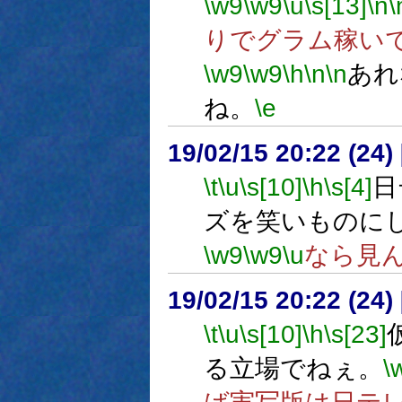
\w9
\w9
\u
\s[13]
\n
\
りでグラム稼い
\w9
\w9
\h
\n
\n
あれ
ね。
\e
19/02/15 20:22 (
\t
\u
\s[10]
\h
\s[4]
日
ズを笑いものに
\w9
\w9
\u
なら見
19/02/15 20:22 (
\t
\u
\s[10]
\h
\s[23]
る立場でねぇ。
\