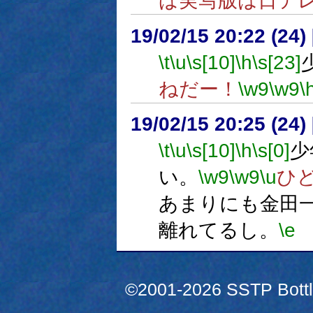
ば実写版は日テ
19/02/15 20:22 (
\t
\u
\s[10]
\h
\s[23]
ねだー！
\w9
\w9
\
19/02/15 20:25 (
\t
\u
\s[10]
\h
\s[0]
少
い。
\w9
\w9
\u
ひ
あまりにも金田
離れてるし。
\e
©2001-2026 SSTP Bottle 