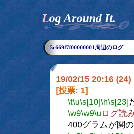
Log Around It.
5c669f7f00000001周辺のログ
19/02/15 20:16 (
[投票: 1]
\t
\u
\s[10]
\h
\s[23]
\w9
\w9
\u
ログ読
400グラムが関