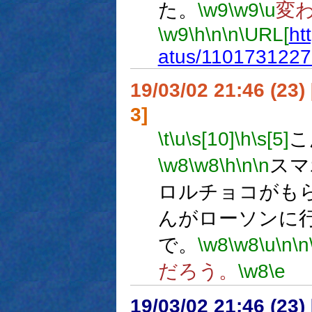
た。
\w9
\w9
\u
変
\w9
\h
\n
\n
\URL[
ht
atus/110173122
19/03/02 21:46 (
3]
\t
\u
\s[10]
\h
\s[5]
こ
\w8
\w8
\h
\n
\n
スマ
ロルチョコがも
んがローソンに
で。
\w8
\w8
\u
\n
\n
だろう。
\w8
\e
19/03/02 21:46 (