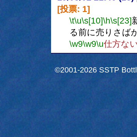
[投票: 1]
\t
\u
\s[10]
\h
\s[23]
る前に売りさば
\w9
\w9
\u
仕方な
©2001-2026 SSTP Bottle 