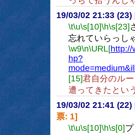
っちで拾うんじ
19/03/02 21:33 (
\t
\u
\s[10]
\h
\s[23]
忘れていらっし
\w9
\n
\URL[
http:/
hp?
mode=medium&il
[15]
君自分のルー
遭ってきたとい
19/03/02 21:41 (
票: 1]
\t
\u
\s[10]
\h
\s[0]
プ