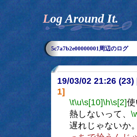
Log Around It.
5c7a7b2e00000001周辺のログ
19/03/02 21:26 (
1]
\t
\u
\s[10]
\h
\s[2]
使
熱しないって、
\
遅れじゃないか