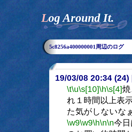
Log Around It.
5c8256a400000001周辺のログ
19/03/08 20:34 (
\t
\u
\s[10]
\h
\s[4]
焼
れ１時間以上表
た気がしないな
\w9
\w9
\h
\n
\n
今日