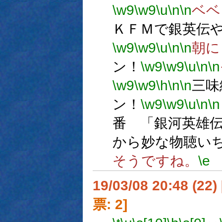
\w9
\w9
\u
\n
\n
ベベ
ＫＦＭで銀英伝
\w9
\w9
\u
\n
\n
朝に
ン！
\w9
\w9
\u
\n
\n
\w9
\w9
\h
\n
\n
三味
ン！
\w9
\w9
\u
\n
\n
番 「銀河英雄
から妙な物聴い
そうですね。
\e
19/03/08 20:48 (
票: 2]