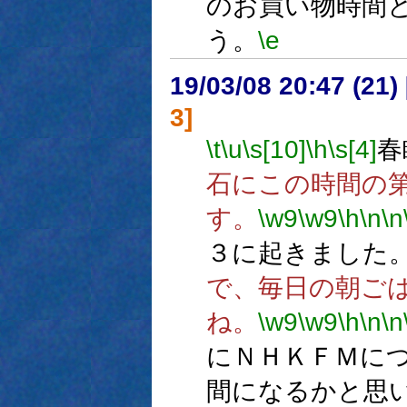
のお買い物時間
う。
\e
19/03/08 20:47 (
3]
\t
\u
\s[10]
\h
\s[4]
春
石にこの時間の
す。
\w9
\w9
\h
\n
\n
３に起きました
で、毎日の朝ご
ね。
\w9
\w9
\h
\n
\n
にＮＨＫＦＭに
間になるかと思