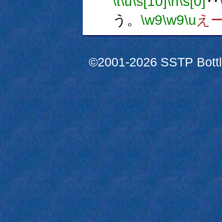
\t
\u
\s[10]
\h
\s[0]
‥
う。
\w9
\w9
\u
え
©2001-2026 SSTP Bottle 