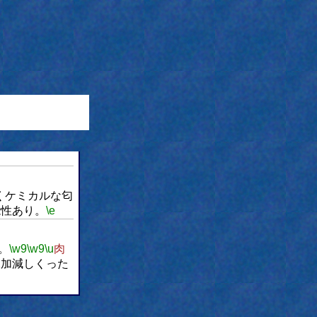
くケミカルな匂
能性あり。
\e
。
\w9
\w9
\u
肉
水加減しくった