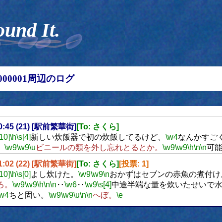
ound It.
00000001周辺のログ
10:45 (21) [駅前繁華街]
[To: さくら]
[10]
\h
\s[4]
新しい炊飯器で初の炊飯してるけど、
\w4
なんかすご
。
\w9
\w9
\u
ビニールの類を外し忘れとるとか。
\w9
\w9
\h
\n
\n
可
11:02 (22) [駅前繁華街]
[To: さくら]
[投票: 1]
[10]
\h
\s[0]
よし炊けた。
\w9
\w9
\n
おかずはセブンの赤魚の煮付け
ろ。
\w9
\w9
\h
\n
\n
‥
\w6
‥
\w9
\s[4]
中途半端な量を炊いたせいで
\w4
ちと固い。
\w9
\w9
\u
\n
\n
へぼ。
\e