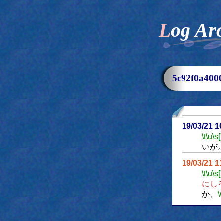
Log Ar
5c92f0a4
19/03/21 
\t
\u
\s
いが
19/03/21 
\t
\u
\s
にし
か、