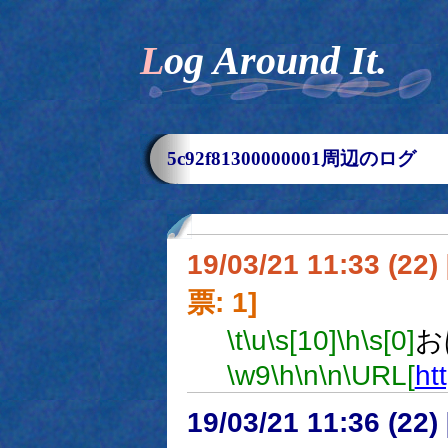
Log Around It.
5c92f81300000001周辺のログ
19/03/21 11:33 (
票: 1]
\t
\u
\s[10]
\h
\s[0]
お
\w9
\h
\n
\n
\URL[
ht
19/03/21 11:36 (