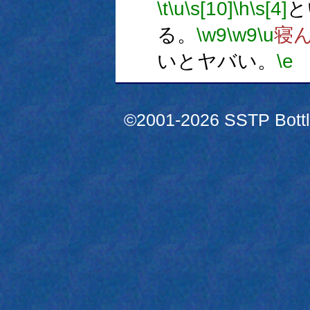
\t
\u
\s[10]
\h
\s[4]
と
る。
\w9
\w9
\u
寝
いとヤバい。
\e
©2001-2026 SSTP Bottle 