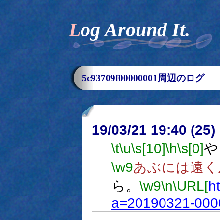
Log Around It.
5c93709f00000001周辺のログ
19/03/21 19:40 (
\t
\u
\s[10]
\h
\s[0]
や
\w9
あぶには遠く
ら。
\w9
\n
\URL[
h
a=20190321-000