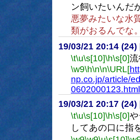
ン飼いたいんだ
悪夢みたいな水
類がおるんでな
19/03/21 20:14 (
\t
\u
\s[10]
\h
\s[0]
流
\w9
\h
\n
\n
\URL[
ht
np.co.jp/article
0602000123.html
19/03/21 20:17 (
\t
\u
\s[10]
\h
\s[0]
や
してあの口に指
\w9
\w9
\u
\s[10]
\w