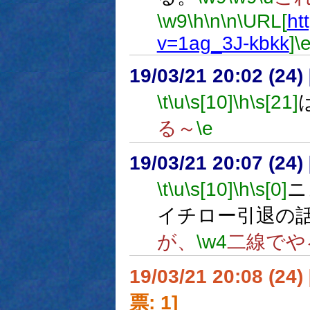
\w9
\h
\n
\n
\URL[
ht
v=1ag_3J-kbkk
]
\
19/03/21 20:02 (
\t
\u
\s[10]
\h
\s[21]
る～
\e
19/03/21 20:07 (
\t
\u
\s[10]
\h
\s[0]
ニ
イチロー引退の
が、
\w4
二線でや
19/03/21 20:08 (
票: 1]