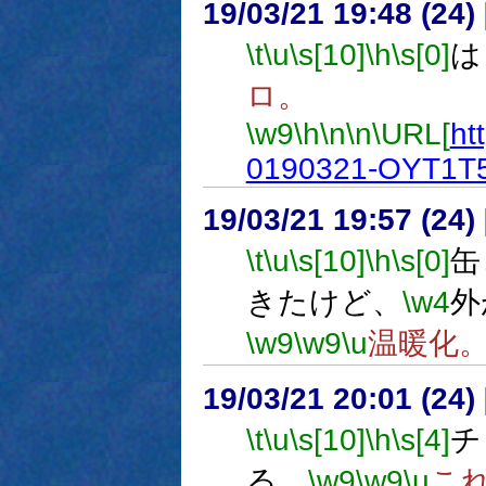
19/03/21 19:48 (
\t
\u
\s[10]
\h
\s[0]
は
ロ。
\w9
\h
\n
\n
\URL[
ht
0190321-OYT1T5
19/03/21 19:57 (
\t
\u
\s[10]
\h
\s[0]
缶
きたけど、
\w4
外
\w9
\w9
\u
温暖化
19/03/21 20:01 (
\t
\u
\s[10]
\h
\s[4]
チ
る。
\w9
\w9
\u
こ