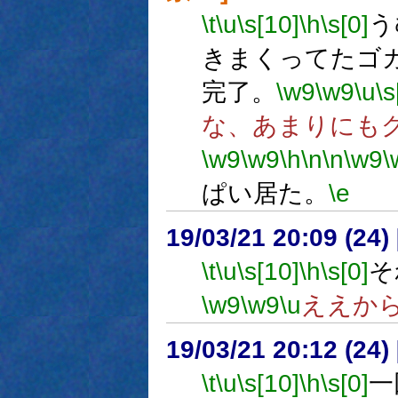
\t
\u
\s[10]
\h
\s[0]
う
きまくってたゴ
完了。
\w9
\w9
\u
\s
な、あまりにも
\w9
\w9
\h
\n
\n
\w9
\
ぱい居た。
\e
19/03/21 20:09 (
\t
\u
\s[10]
\h
\s[0]
そ
\w9
\w9
\u
ええか
19/03/21 20:12 (
\t
\u
\s[10]
\h
\s[0]
一