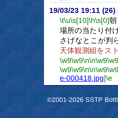
19/03/23 19:11 (
\t
\u
\s[10]
\h
\s[0]
朝
場所の当たり付
さげなとこが判
天体観測組をス
\w9
\w9
\n
\n
\w9
\w
\w9
\w9
\n
\n
\w9
\w
e-000418.jpg
]
\e
©2001-2026 SSTP Bottle 