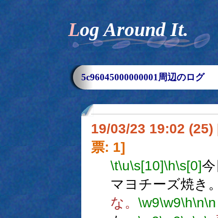
Log Around It.
5c96045000000001周辺のログ
19/03/23 19:02 (
票: 1]
\t
\u
\s[10]
\h
\s[0]
今
マヨチーズ焼き
な。
\w9
\w9
\h
\n
\n