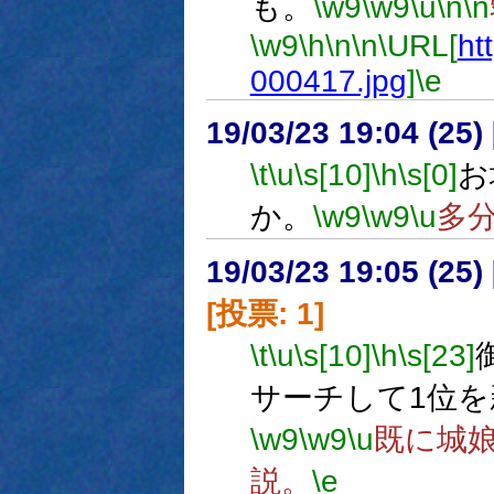
も。
\w9
\w9
\u
\n
\n
\w9
\h
\n
\n
\URL[
htt
000417.jpg
]
\e
19/03/23 19:04 (
\t
\u
\s[10]
\h
\s[0]
お
か。
\w9
\w9
\u
多
19/03/23 19:05 (
[投票: 1]
\t
\u
\s[10]
\h
\s[23]
サーチして1位
\w9
\w9
\u
既に城
説。
\e