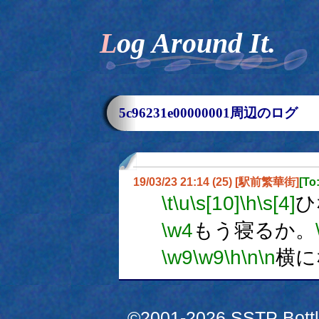
Log Around It.
5c96231e00000001周辺のログ
19/03/23 21:14 (25) [駅前繁華街]
[T
\t
\u
\s[10]
\h
\s[4]
ひ
\w4
もう寝るか。
\w9
\w9
\h
\n
\n
横に
©2001-2026 SSTP Bottle 