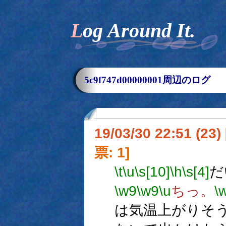
Log Around It.
5c9f747d00000001周辺のログ
19/03/30 22:51 (
票: 1]
\t
\u
\s[10]
\h
\s[4]
だ
\w9
\w9
\u
ちっ。
\
は気温上がりそ