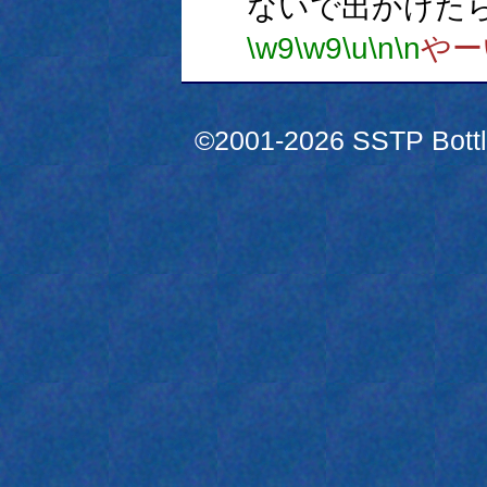
ないで出かけた
\w9
\w9
\u
\n
\n
やー
©2001-2026 SSTP Bottle 