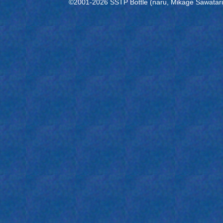
©2001-2026 SSTP Bottle (naru, Mikage Sawatari) 