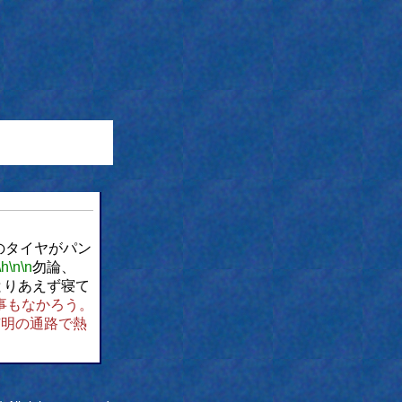
のタイヤがパン
\h
\n
\n
勿論、
とりあえず寝て
事もなかろう。
有明の通路で熱