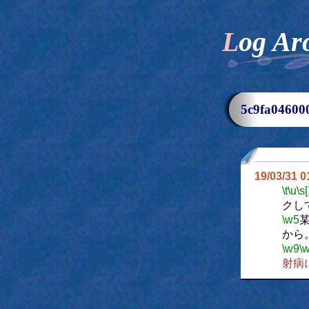
Log Ar
5c9fa046
19/03/31 
\t
\u
\s
クし
\w5
から
\w9
\
射病