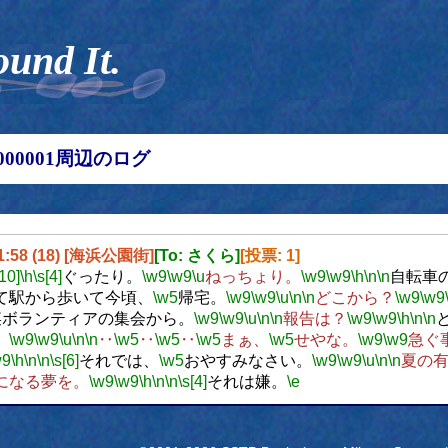
ound It.
00000001周辺のログ
01:58 (18) [海浜公園街]
[To: さくら]
[投票: 1]
[10]
\h
\s[4]
ぐったり。
\w9
\w9
\u
ねっちょり。
\w9
\w9
\h
\n
\n
自転車
て駅から歩いて今頃、
\w5
帰宅。
\w9
\w9
\u
\n
\n
どこから？
\w9
\w9
某ボランティアの集会から。
\w9
\w9
\u
\n
\n
報告は？
\w9
\w9
\h
\n
\n
。
\w9
\w9
\u
\n
\n
‥
\w5
‥
\w5
‥
\w5
まぁ、
\w5
せやな。
\w9
\w9
急ぐ
w9
\h
\n
\n
\s[6]
それでは、
\w5
おやすみなさい。
\w9
\w9
\u
\n
\n
夏の
になる夢を。
\w9
\w9
\h
\n
\n
\s[4]
それは嫌。
\e