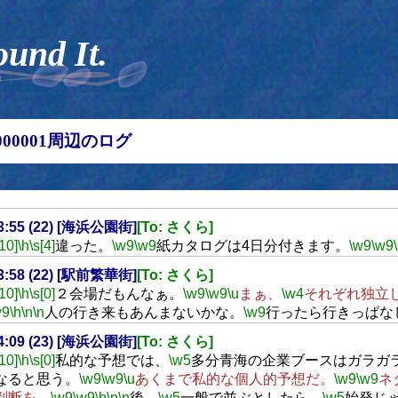
ound It.
00000001周辺のログ
13:55 (22) [海浜公園街]
[To: さくら]
[10]
\h
\s[4]
違った。
\w9
\w9
紙カタログは4日分付きます。
\w9
\w9
13:58 (22) [駅前繁華街]
[To: さくら]
[10]
\h
\s[0]
２会場だもんなぁ。
\w9
\w9
\u
まぁ、
\w4
それぞれ独立
w9
\h
\n
\n
人の行き来もあんまないかな。
\w9
行ったら行きっぱな
14:09 (23) [海浜公園街]
[To: さくら]
[10]
\h
\s[0]
私的な予想では、
\w5
多分青海の企業ブースはガラガ
なると思う。
\w9
\w9
\u
あくまで私的な個人的予想だ。
\w9
\w9
ネ
判断を。
\w9
\w9
\h
\n
\n
後、
\w5
一般で並ぶとしたら、
\w5
始発じ