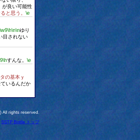
」が良い可能性
なると思う。
\e
\w9
\h
\n
\n
ゆり
い目されない
w9
\h
すんな。
\e
タの基本ｙ
来ているんだか
All rights reserved.
SSTP Bottle トップ