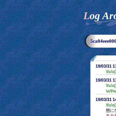
Log Ar
5ca04eee
19/03/31 
\t
\u
\s
19/03/31 
\t
\u
\s
\w9
\
19/03/31 
\t
\u
\s
態に
各自