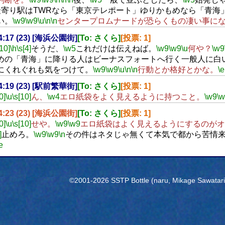
最寄り駅はTWRなら「東京テレポート」ゆりかもめなら「青海
い。
\w9
\w9
\u
\n
\n
センタープロムナードが恐らくもの凄い事に
14:17 (23) [海浜公園街]
[To: さくら]
[投票: 1]
[10]
\h
\s[4]
そうだ、
\w5
これだけは伝えねば。
\w9
\w9
\u
何や？
\w9
めの「青海」に降りる人はビーナスフォートへ行く一般人に白
にくれぐれも気をつけて。
\w9
\w9
\u
\n
\n
行動とか格好とかな。
\e
14:19 (23) [駅前繁華街]
[To: さくら]
[投票: 1]
0]
\u
\s[10]
ん、
\w4
エロ紙袋をよく見えるように持つこと。
\w9
\
14:23 (23) [海浜公園街]
[To: さくら]
[投票: 1]
0]
\u
\s[10]
せや。
\w9
\w9
エロ紙袋はよく見えるようにするのがオ
]
止めろ。
\w9
\w9
\n
その件はネタじゃ無くて本気で都から苦情
e
©2001-2026 SSTP Bottle (naru, Mikage Sawatari) 