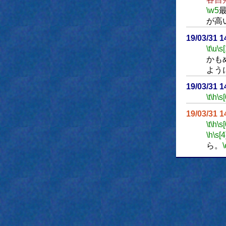
\w5
が高
19/03/31 
\t
\u
\s
かも
よう
19/03/31 
\t
\h
\s[
19/03/31 
\t
\h
\s[
\h
\s[4
ら。
\