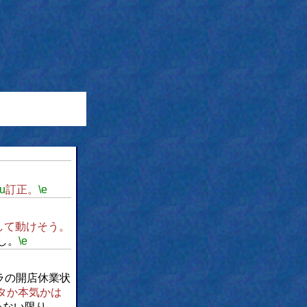
\u
訂正。
\e
して動けそう。
し。
\e
ラの開店休業状
タか本気かは
ゃない限り、