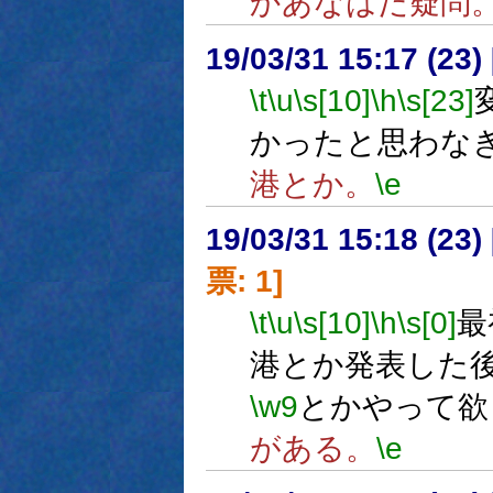
かあなはだ疑問
19/03/31 15:17 (
\t
\u
\s[10]
\h
\s[23]
かったと思わな
港とか。
\e
19/03/31 15:18 (
票: 1]
\t
\u
\s[10]
\h
\s[0]
最
港とか発表した
\w9
とかやって欲
がある。
\e