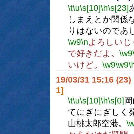
\t
\u
\s[10]
\h
\s[23]
しまえとか関係
りはないのであ
\w9
\n
よろしいじ
で好きだよ。
\w9
いけど。
\w9
\w9
\
19/03/31 15:16 (
1]
\t
\u
\s[10]
\h
\s[0]
岡
てにぎにぎしく
山桃太郎空港。
\