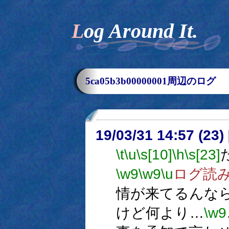
Log Around It.
5ca05b3b00000001周辺のログ
19/03/31 14:57 (
\t
\u
\s[10]
\h
\s[23]
\w9
\w9
\u
ログ読
情が来てるんな
けど何より…
\w9