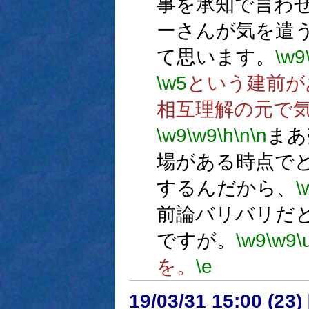
事を承知で言わ
ーさんが気を遣
て思います。
\w9
\w5
という建前が
相互理解の元で
\w9
\w9
\h
\n
\n
まあ
場がある時点で
するんだから、
\
前論バリバリだ
ですが。
\w9
\w9
\
を。
\e
19/03/31 15:00 (