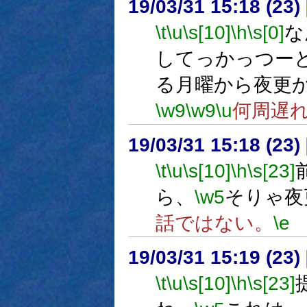
19/03/31 15:18 (
\t
\u
\s[10]
\h
\s[0]
な
してっかっつー
る月曜から夜更
\w9
\w9
\u
何周遅
19/03/31 15:18 (
\t
\u
\s[10]
\h
\s[23]
ら、
\w5
そりゃ夜
話ではない。
\e
19/03/31 15:19 (
\t
\u
\s[10]
\h
\s[23]