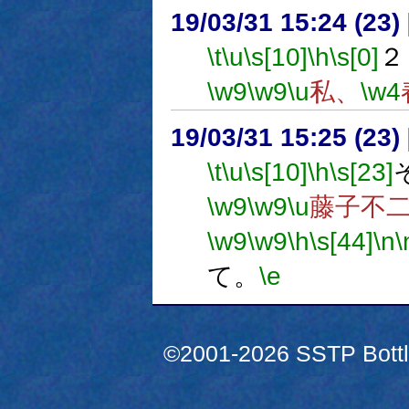
19/03/31 15:24 (
\t
\u
\s[10]
\h
\s[0]
２
\w9
\w9
\u
私、
\w4
19/03/31 15:25 (
\t
\u
\s[10]
\h
\s[23]
\w9
\w9
\u
藤子不
\w9
\w9
\h
\s[44]
\n
\
て。
\e
©2001-2026 SSTP Bottle 