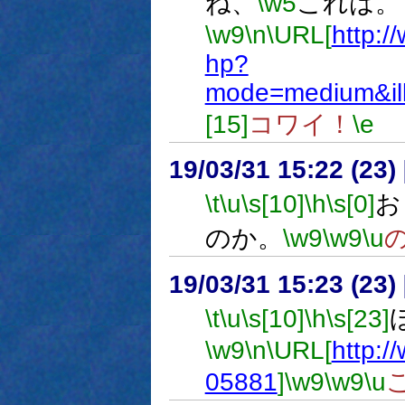
ね、
\w5
これは。
\w9
\n
\URL[
http:/
hp?
mode=medium&il
[15]
コワイ！
\e
19/03/31 15:22 (
\t
\u
\s[10]
\h
\s[0]
お
のか。
\w9
\w9
\u
19/03/31 15:23 (
\t
\u
\s[10]
\h
\s[23]
\w9
\n
\URL[
http:/
05881
]
\w9
\w9
\u