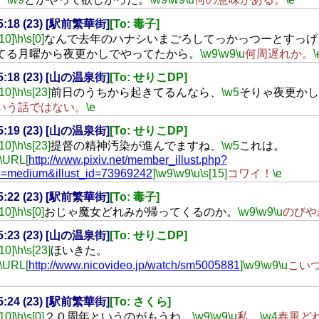
15:18 (23) [駅前繁華街]
[To: 毒子]
[10]
\h
\s[0]
なんで去年のハナシいまごろしてっかっつーとすっげ
てる月曜から夜更かしでやってたから。
\w9
\w9
\u
何周遅れか。
\
15:18 (23) [山の温泉街]
[To: せりこDP]
[10]
\h
\s[23]
前日のうちから起きてるんなら、
\w5
そりゃ夜更かし
いう話ではない。
\e
15:19 (23) [山の温泉街]
[To: せりこDP]
[10]
\h
\s[23]
提督の精神汚染が進んでますね、
\w5
これは。
\URL[
http://www.pixiv.net/member_illust.php?
=medium&illust_id=73969242
]
\w9
\w9
\u
\s[15]
コワイ！
\e
15:22 (23) [駅前繁華街]
[To: 毒子]
[10]
\h
\s[0]
おじゃ魔女どれみが帰ってくるのか。
\w9
\w9
\u
のびや
15:23 (23) [山の温泉街]
[To: せりこDP]
[10]
\h
\s[23]
ほいきた。
\URL[
http://www.nicovideo.jp/watch/sm5005881
]
\w9
\w9
\u
こい
15:24 (23) [駅前繁華街]
[To: さくら]
[10]
\h
\s[0]
２０周年というのがもうね。
\w9
\w9
\u
私、
\w4
春風ど