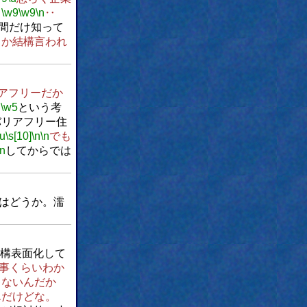
。
\w9
\w9
\n
‥
間だけ知って
とか結構言われ
アフリーだか
、
\w5
という考
バリアフリー住
\u
\s[10]
\n
\n
でも
\n
してからでは
はどうか。濡
構表面化して
事くらいわか
ゃないんだか
んだけどな。