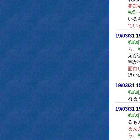
参加
\w5
いる
てい
19/03/31 
\t
\u
\s
ら、
えが
宅が
面白
遅い
19/03/31 
\t
\u
\s
れる
19/03/31 
\t
\u
\s
るも
るん
ら、