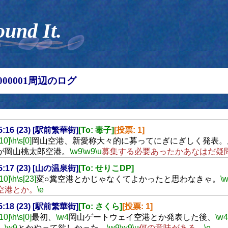
ound It.
00000001周辺のログ
15:16 (23) [駅前繁華街]
[To: 毒子]
[投票: 1]
[10]
\h
\s[0]
岡山空港、新愛称大々的に募ってにぎにぎしく発表。
が岡山桃太郎空港。
\w9
\w9
\u
募集する必要あったかあなはだ疑
15:17 (23) [山の温泉街]
[To: せりこDP]
[10]
\h
\s[23]
変○糞空港とかじゃなくてよかったと思わなきゃ。
\
空港とか。
\e
15:18 (23) [駅前繁華街]
[To: さくら]
[投票: 1]
[10]
\h
\s[0]
最初、
\w4
岡山ゲートウェイ空港とか発表した後、
\w4
、
\w9
とかやって欲しかった。
\w9
\w9
\u
何の意味がある。
\e