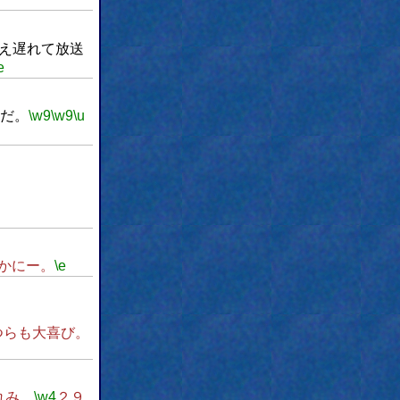
え遅れて放送
e
だ。
\w9
\w9
\u
かにー。
\e
つらも大喜び。
れみ、
\w4
２９