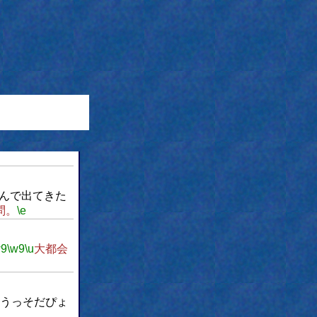
んで出てきた
問。
\e
w9
\w9
\u
大都会
うっそだぴょ