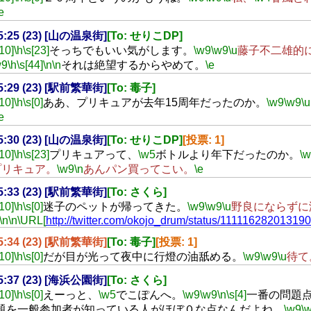
e
15:25 (23) [山の温泉街]
[To: せりこDP]
[10]
\h
\s[23]
そっちでもいい気がします。
\w9
\w9
\u
藤子不二雄的
w9
\h
\s[44]
\n
\n
それは絶望するからやめて。
\e
15:29 (23) [駅前繁華街]
[To: 毒子]
[10]
\h
\s[0]
ああ、プリキュアが去年15周年だったのか。
\w9
\w9
\u
e
15:30 (23) [山の温泉街]
[To: せりこDP]
[投票: 1]
[10]
\h
\s[23]
プリキュアって、
\w5
ボトルより年下だったのか。
\
プリキュア。
\w9
\n
あんパン買ってこい。
\e
15:33 (23) [駅前繁華街]
[To: さくら]
[10]
\h
\s[0]
迷子のペットが帰ってきた。
\w9
\w9
\u
野良にならずに
\n
\n
\URL[
http://twitter.com/okojo_drum/status/11111628201319
15:34 (23) [駅前繁華街]
[To: 毒子]
[投票: 1]
[10]
\h
\s[0]
だが目が光って夜中に行燈の油舐める。
\w9
\w9
\u
待て
15:37 (23) [海浜公園街]
[To: さくら]
[10]
\h
\s[0]
えーっと、
\w5
でこぽんへ。
\w9
\w9
\n
\s[4]
一番の問題
題を一般参加者が知っている人がほぼ０な点なんだよね。
\w9
\