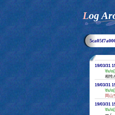
Log Ar
5ca05f7a
19/03/31 
\t
\u
\s
相性
19/03/31 
\t
\u
\s
岡山
19/03/31 
\t
\u
\s
ーん