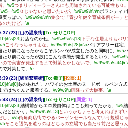
者、
\w5
つまりディーラーさんにも周知されている可能性も０
‥
\w5
‥
\w5
０じゃないと思いたいが。
\w9
\w9
\h
\n
\n
ボランティア
事実っぽい。
\w9
\w9
\u
\n
\n
集会で「青少年健全育成条例がー」
るのだけど。
\e
15:37 (23) [山の温泉街]
[To: せりこDP]
[10]
\h
\s[23]
お店なのかね。
\w9
\w9
\u
\s[13]
下手な住居よりもバリ
\w5
こうなっちゃうよな。
\w9
\w9
\h
\s[28]
\n
\n
バリアフリー住宅
当たり前になったからこそルンバが成立したのと同時に、
\w5
当たり前になったが故にこんな事態が発生するという。
\w9
\w9
いので実害が発生するまで対策とかしないで。
\w9
\w9
\h
\s[44]
\n
ので対策して。
\e
15:39 (23) [駅前繁華街]
[To: 毒子]
[投票: 1]
[10]
\h
\s[0]
あのあれだ。ハワイのお土産のヌードボールペン方式
まではちゃんと服着てる。
\w9
\w9
\u
雨降って大惨事。
\e
15:43 (24) [山の温泉街]
[To: せりこDP]
[同意: 1]
[10]
\h
\s[23]
結構前からエロ袋自体はここも知ってたから、
\w5
結
んだとばかり。
\w9
\w9
\u
\s[13]
というかちょっと考えればまずい
だし、
\w5
街角商店街でやるバーゲンセールなんていう規模じ
\w5
そこら辺気を遣うのはどちらの立場でも当たり前だと思う