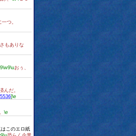
に一つ。
さもありな
w9
\w9
\u
おぅ、
済んだ。
05536
]
\e
。
\e
点はこのエロ紙
w9
\u
恐らく企業