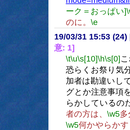
mode=medium&il
ーク＝おっぱい]
のに。
\e
19/03/31 15:53 (
意: 1]
\t
\u
\s[10]
\h
\s[0]
こ
恐らくお祭り気
加者は勘違いし
グとか注意事項
らかしているの
者の方は、
\w5
多
\w5
何かやらかす