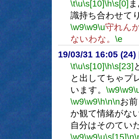
\t
\u
\s[10]
\h
\s[0]
ま
識持ち合わせて
\w9
\w9
\u
守れん
ないわな。
\e
19/03/31 16:05 (
\t
\u
\s[10]
\h
\s[23]
と出してちゃプ
います。
\w9
\w9
\
\w9
\w9
\h
\n
\n
お前
か観て情緒がな
自分はそのてい
\w9
\w9
\u
\s[15]
\n
\