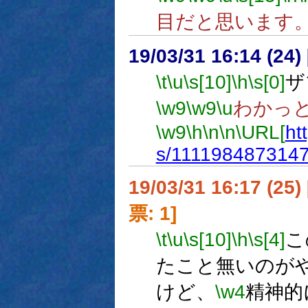
目だと思います
19/03/31 16:14 (
\t
\u
\s[10]
\h
\s[0]
ザ
\w9
\w9
\u
わかっ
\w9
\h
\n
\n
\URL[
ht
s/111198487314
19/03/31 16:17 (
票: 1]
\t
\u
\s[10]
\h
\s[4]
こ
たこと無いのが
けど、
\w4
精神的