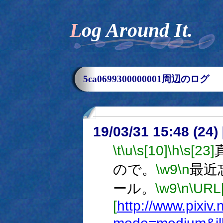
Log Around It.
5ca0699300000001周辺のログ
19/03/31 15:48 (
\t
\u
\s[10]
\h
\s[23]
ので。
\w9
\n
最近
ール。
\w9
\n
\UR
[
http://www.pixiv