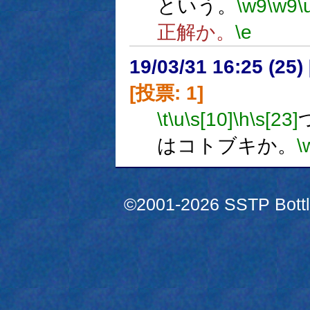
という。
\w9
\w9
\
正解か。
\e
19/03/31 16:25 (
[投票: 1]
\t
\u
\s[10]
\h
\s[23]
はコトブキか。
\
©2001-2026 SSTP Bottle 