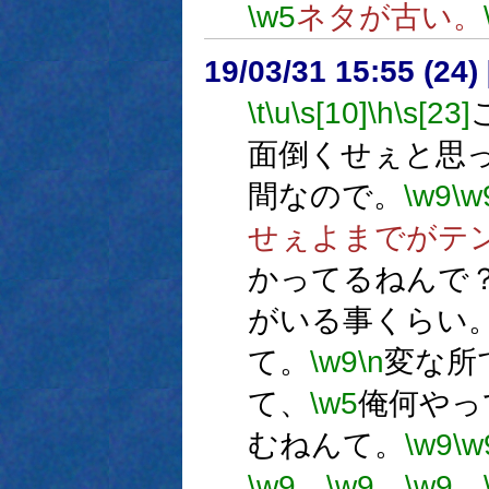
\w5
ネタが古い。
19/03/31 15:55 (
\t
\u
\s[10]
\h
\s[23]
面倒くせぇと思
間なので。
\w9
\w
せぇよまでがテ
かってるねんで
がいる事くらい
て。
\w9
\n
変な所
て、
\w5
俺何やっ
むねんて。
\w9
\w
\w9
…
\w9
…
\w9
。