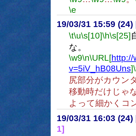
\e
19/03/31 15:59 (
\t
\u
\s[10]
\h
\s[25]
な。
\w9
\n
\URL[
http:
v=5iV_hB08Uns
]
尻部分がカウン
移動時だけじゃ
よって細かくコ
19/03/31 16:03 (
1]