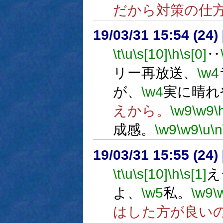
だから対策の仕
19/03/31 15:54 (
\t
\u
\s[10]
\h
\s[0]
‥
リー再放送、
\w4
が、
\w4
実に晴れ
えから。
\w9
\w9
\
成感。
\w9
\w9
\u
\n
19/03/31 15:55 (
\t
\u
\s[10]
\h
\s[1]
え
よ、
\w5
私。
\w9
\
はした方が良い