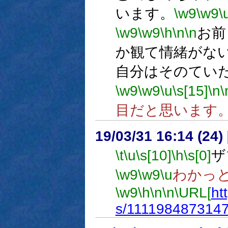
います。
\w9
\w9
\
\w9
\w9
\h
\n
\n
お前
か観て情緒がな
自分はそのてい
\w9
\w9
\u
\s[15]
\n
\
目だと思います
19/03/31 16:14 (
\t
\u
\s[10]
\h
\s[0]
ザ
\w9
\w9
\u
わかっ
\w9
\h
\n
\n
\URL[
ht
s/111198487314