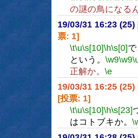
の謎の鳥になる
19/03/31 16:23 (
票: 1]
\t
\u
\s[10]
\h
\s[0]
で
という。
\w9
\w9
\
正解か。
\e
19/03/31 16:25 (
[投票: 1]
\t
\u
\s[10]
\h
\s[23]
はコトブキか。
\
19/03/31 16:28 (