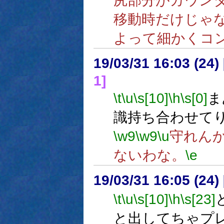
尻部分がカウン
移動時だけじゃ
よって細かくコ
19/03/31 16:03 (
1]
\t
\u
\s[10]
\h
\s[0]
ま
識持ち合わせて
\w9
\w9
\u
守れん
ないわな。
\e
19/03/31 16:05 (
\t
\u
\s[10]
\h
\s[23]
と出してちゃプ