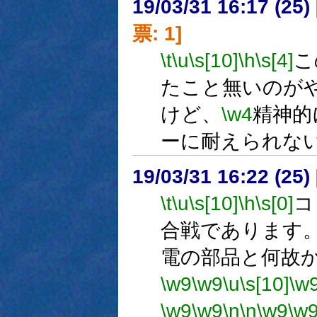
19/03/31 16:17 (
票: 1]
\t
\u
\s[10]
\h
\s[4]
こ
たこと無いのが
けど、
\w4
精神的
ーに耐えられな
19/03/31 16:22 (
\t
\u
\s[10]
\h
\s[0]
コ
合戦であります
電の部品と何故
\w9
\w9
\u
\s[10]
\w
\w9
\w9
\n
\n
\w9
\w