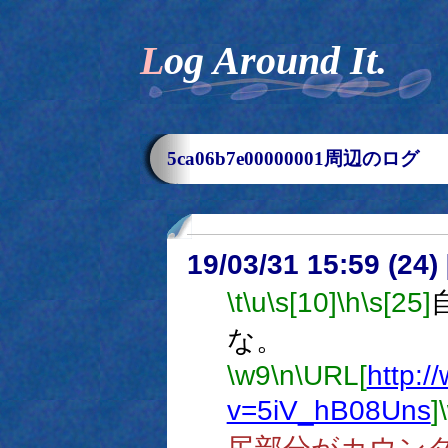
Log Around It.
5ca06b7e00000001周辺のログ
19/03/31 15:59 (
\t
\u
\s[10]
\h
\s[25]
な。
\w9
\n
\URL[
http:
v=5iV_hB08Uns
]