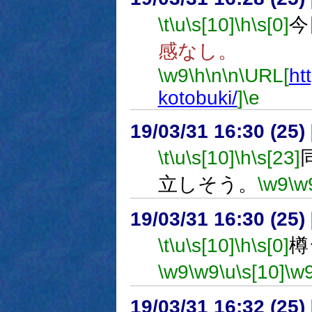
\t
\u
\s[10]
\h
\s[0]
今
感なし。
\w9
\h
\n
\n
\URL[
ht
kotobuki/
]
\e
19/03/31 16:30 (
\t
\u
\s[10]
\h
\s[23]
立しそう。
\w9
\w
19/03/31 16:30 (
\t
\u
\s[10]
\h
\s[0]
樽
\w9
\w9
\u
\s[10]
\w
19/03/31 16:32 (