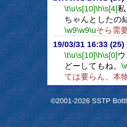
\t
\u
\s[10]
\h
\s[4]
私
ちゃんとしたの
\w9
\w9
\u
そら需
19/03/31 16:33 (
\t
\u
\s[10]
\h
\s[0]
ウ
どーしてもね。
\
ては要らん、本
©2001-2026 SSTP Bottle 