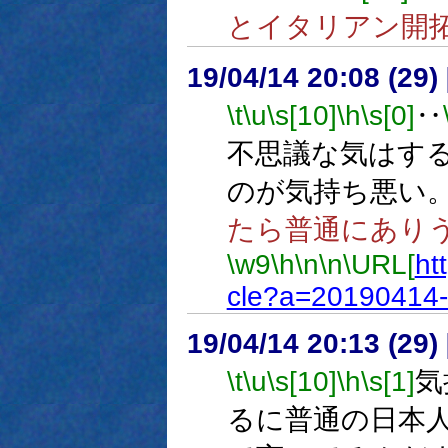
とイタリアン開
19/04/14 20:08 (
\t
\u
\s[10]
\h
\s[0]
‥
不思議な気はす
のが気持ち悪い
たら普通にあり
\w9
\h
\n
\n
\URL[
ht
cle?a=20190414-
19/04/14 20:13 (
\t
\u
\s[10]
\h
\s[1]
気
るに普通の日本