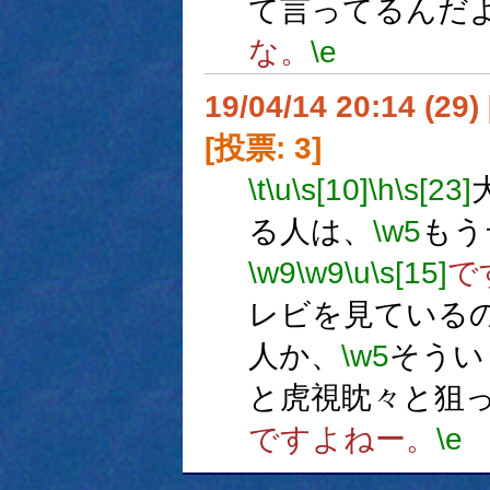
て言ってるんだ
な。
\e
19/04/14 20:14 (
[投票: 3]
\t
\u
\s[10]
\h
\s[23]
る人は、
\w5
もう
\w9
\w9
\u
\s[15]
で
レビを見ている
人か、
\w5
そうい
と虎視眈々と狙
ですよねー。
\e