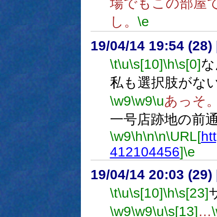
場でもこの部屋
し。
\e
19/04/14 19:54 (
\t
\u
\s[10]
\h
\s[0]
な
私も選択肢がな
\w9
\w9
\u
あっそ
一号店跡地の前
\w9
\h
\n
\n
\URL[
ht
412104456
]
\e
19/04/14 20:03 (
\t
\u
\s[10]
\h
\s[23]
\w9
\w9
\u
\s[13]
…