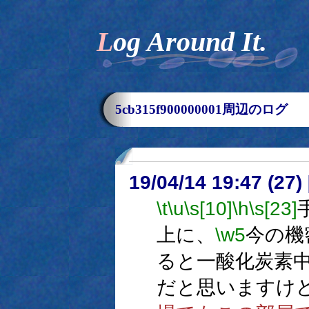
Log Around It.
5cb315f900000001周辺のログ
19/04/14 19:47 (
\t
\u
\s[10]
\h
\s[23]
上に、
\w5
今の機
ると一酸化炭素
だと思いますけ