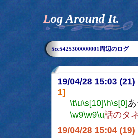
Log Around It.
5cc5425300000001周辺のログ
19/04/28 15:03 (
1]
\t
\u
\s[10]
\h
\s[0]
あ
\w9
\w9
\u
話のタ
19/04/28 15:04 (