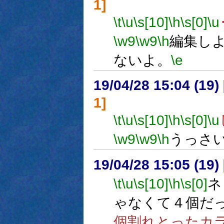
1]
\t
\u
\s[10]
\h
\s[0]
\u
\w9
\w9
\h
編集し
ないよ。
\e
19/04/28 15:04 (
1]
\t
\u
\s[10]
\h
\s[0]
\u
\w9
\w9
\h
うっさ
19/04/28 15:05 (
\t
\u
\s[10]
\h
\s[0]
ネ
ゃなくて４個だ
個割れとったカ