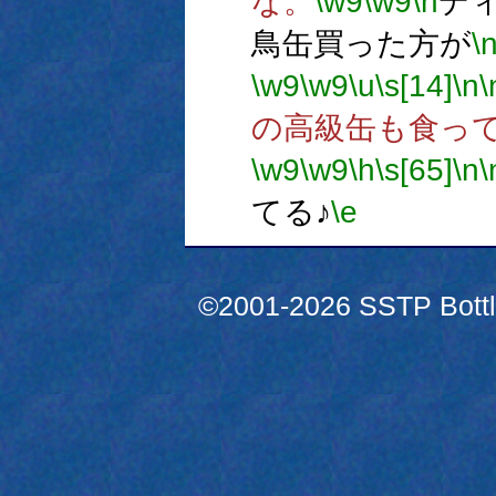
な。
\w9
\w9
\h
デ
鳥缶買った方が
\
\w9
\w9
\u
\s[14]
\n
\
の高級缶も食っ
\w9
\w9
\h
\s[65]
\n
\
てる♪
\e
©2001-2026 SSTP Bottle 