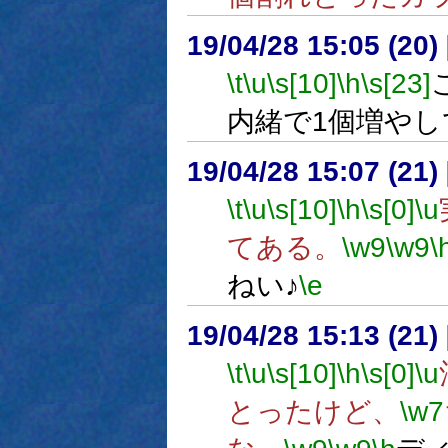
19/04/28 15:05 (
\t
\u
\s[10]
\h
\s[23]
内緒で1個増やし
19/04/28 15:07 (
\t
\u
\s[10]
\h
\s[0]
\u
てある。
\w9
\w9
\
ねい♪
\e
19/04/28 15:13 (
\t
\u
\s[10]
\h
\s[0]
\u
とったけど、
\w7