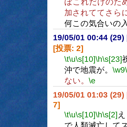
ぼこれだけのた
加されててさら
何この気合いの
19/05/01 00:44 (
[投票: 2]
\t
\u
\s[10]
\h
\s[23]
沖で地震が。
\w9
ない。
\e
19/05/01 01:03 (
7]
\t
\u
\s[10]
\h
\s[2]
え
で人類滅亡して