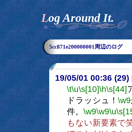
Log Around It.
5cc871e200000001周辺のログ
19/05/01 00:36 (
\t
\u
\s[10]
\h
\s[44]
ドラッシュ！
\w9
件。
\w9
\w9
\u
\s[1
もない新要素で