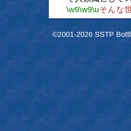
\w9
\w9
\u
そんな
©2001-2026 SSTP Bottle 