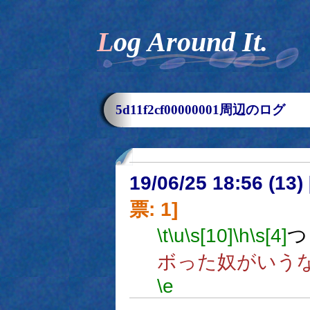
Log Around It.
5d11f2cf00000001周辺のログ
19/06/25 18:56 (
票: 1]
\t
\u
\s[10]
\h
\s[4]
つ
ボった奴がいう
\e