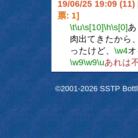
19/06/25 19:09 (
票: 1]
\t
\u
\s[10]
\h
\s[0]
あ
肉出てきたから
ったけど、
\w4
オ
\w9
\w9
\u
あれは
©2001-2026 SSTP Bottle 