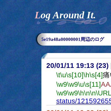
Log Around It.
5e19a48a00000001周辺のログ
20/01/11 19:13 (
\t
\u
\s[10]
\h
\s[4]
痛
\w9
\w9
\u
\s[11]
AA
\w9
\w9
\h
\n
\n
\URL
status/1215926