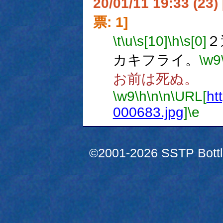
20/01/11 19:33 (
票: 1]
\t
\u
\s[10]
\h
\s[0]
２
カキフライ。
\w9
お前は死ぬ。
\w9
\h
\n
\n
\URL[
htt
000683.jpg
]
\e
©2001-2026 SSTP Bottle 