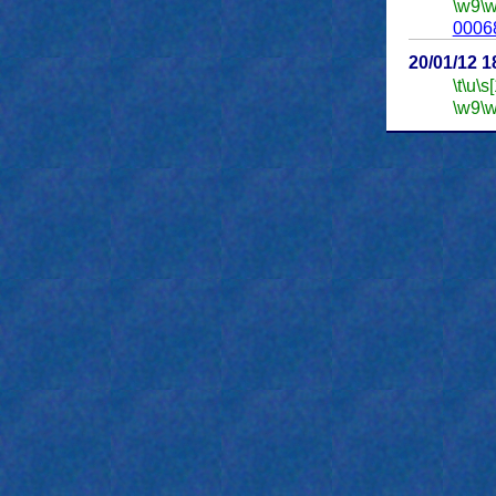
\w9
\
0006
20/01/12 
\t
\u
\s
\w9
\