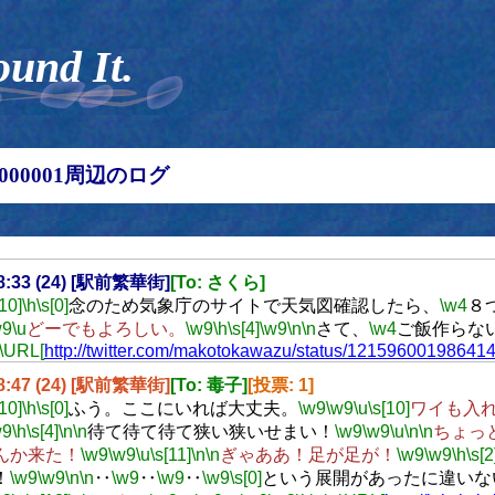
ound It.
00000001周辺のログ
18:33 (24) [駅前繁華街]
[To: さくら]
[10]
\h
\s[0]
念のため気象庁のサイトで天気図確認したら、
\w4
８
w9
\u
どーでもよろしい。
\w9
\h
\s[4]
\w9
\n
\n
さて、
\w4
ご飯作らな
\URL[
http://twitter.com/makotokawazu/status/12159600198641
18:47 (24) [駅前繁華街]
[To: 毒子]
[投票: 1]
[10]
\h
\s[0]
ふう。ここにいれば大丈夫。
\w9
\w9
\u
\s[10]
ワイも入
w9
\h
\s[4]
\n
\n
待て待て待て狭い狭いせまい！
\w9
\w9
\u
\n
\n
ちょっ
んか来た！
\w9
\w9
\u
\s[11]
\n
\n
ぎゃああ！足が足が！
\w9
\w9
\h
\s[2
！
\w9
\w9
\n
\n
‥
\w9
‥
\w9
‥
\w9
\s[0]
という展開があったに違いな