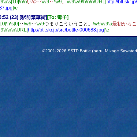
w9
\u
\s[10]
\n
\n
いや‥
\w9
‥
\w9
。
\w9
\w9
\h
\n
\n
\URL[
http://btl.skr.jp
87.jpg
]
\e
18:52 (23) [駅前繁華街]
[To: 毒子]
[10]
\h
\s[0]
‥
\w9
‥
\w9
つまりこういうこと。
\w9
\w9
\u
最初からこ
w9
\h
\n
\n
\URL[
http://btl.skr.jp/src/bottle-000688.jpg
]
\e
©2001-2026 SSTP Bottle (naru, Mikage Sawatari) 