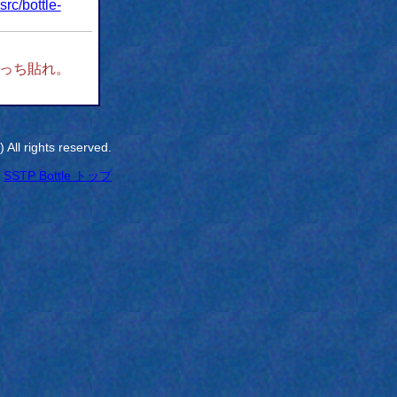
/src/bottle-
っち貼れ。
All rights reserved.
SSTP Bottle トップ