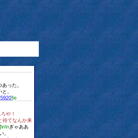
つあった。
いと。
45920
]
\e
れろや！
と待てなんか来
]
\n
\n
ぎゃああ
い。