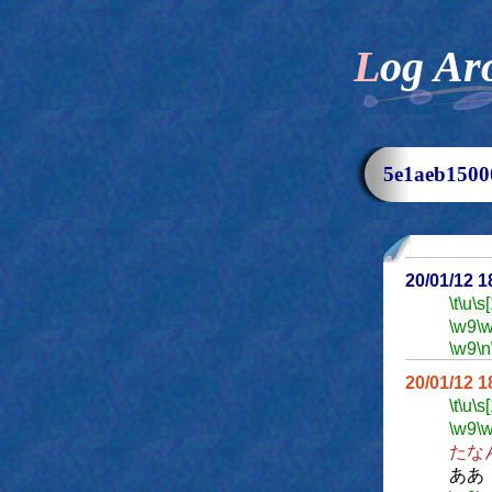
Log Ar
5e1aeb15
20/01/12 
\t
\u
\s
\w9
\
\w9
\n
20/01/12 
\t
\u
\s
\w9
\
たな
ああ