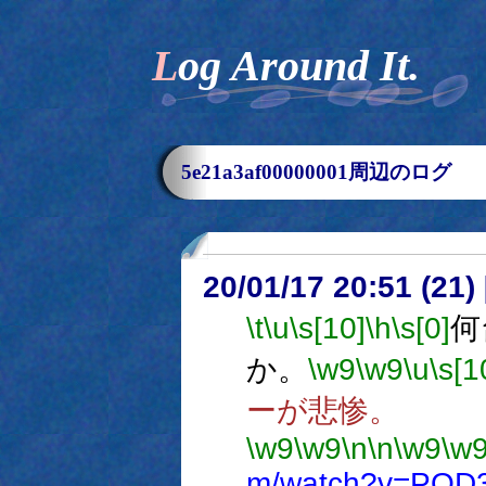
Log Around It.
5e21a3af00000001周辺のログ
20/01/17 20:51 (
\t
\u
\s[10]
\h
\s[0]
何
か。
\w9
\w9
\u
\s[1
ーが悲惨。
\w9
\w9
\n
\n
\w9
\w
m/watch?v=POD