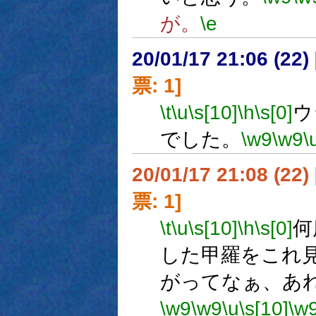
が。
\e
20/01/17 21:06 (
票: 1]
\t
\u
\s[10]
\h
\s[0]
ウ
でした。
\w9
\w9
\
20/01/17 21:08 (
票: 1]
\t
\u
\s[10]
\h
\s[0]
何
した甲羅をこれ
がってなぁ、あ
\w9
\w9
\u
\s[10]
\w