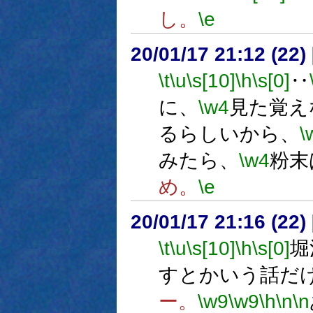
し。
\e
20/01/17 21:12 (
\t
\u
\s[10]
\h
\s[0]
‥
に、
\w4
見た覚え
るらしいから、
\
みたら、
\w4
粉末
め。
\e
20/01/17 21:16 (
\t
\u
\s[10]
\h
\s[0]
堀
すとかいう話だ
ー。
\w9
\w9
\h
\n
\n