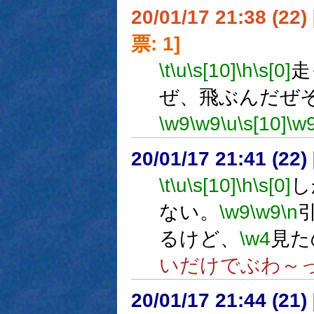
20/01/17 21:38 (
票: 1]
\t
\u
\s[10]
\h
\s[0]
走
ぜ、飛ぶんだぜ
\w9
\w9
\u
\s[10]
\w
20/01/17 21:41 (
\t
\u
\s[10]
\h
\s[0]
し
ない。
\w9
\w9
\n
るけど、
\w4
見た
いだけでぶわ～
20/01/17 21:44 (