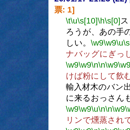
票: 1]
\t
\u
\s[10]
\h
\s[0]
ス
ろうが、あの手
しい。
\w9
\w9
\u
\s
ナバッグにぎっ
\w9
\w9
\n
\n
\w9
\w
けば粉にして飲
輸入材木のバン
に来るおっさん
\w9
\w9
\u
\n
\n
\w9
\
リンで燻蒸され