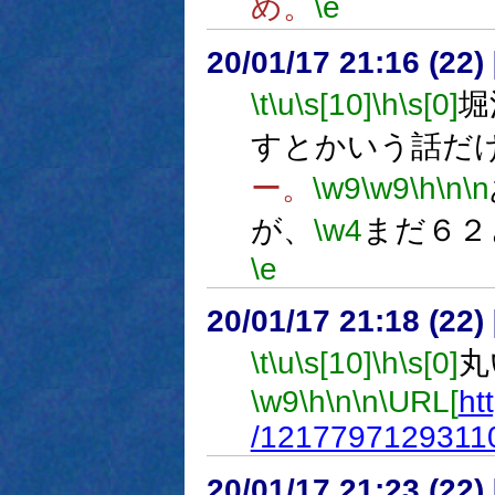
め。
\e
20/01/17 21:16 (
\t
\u
\s[10]
\h
\s[0]
堀
すとかいう話だ
ー。
\w9
\w9
\h
\n
\n
が、
\w4
まだ６２
\e
20/01/17 21:18 (
\t
\u
\s[10]
\h
\s[0]
丸
\w9
\h
\n
\n
\URL[
ht
/1217797129311
20/01/17 21:23 (