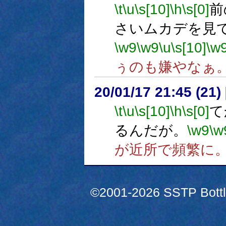
\t
\u
\s[10]
\h
\s[0]
前
さいムカデを見
\w9
\w9
\u
\s[10]
\w
ぅのも嫌やなぁ
20/01/17 21:45 (
\t
\u
\s[10]
\h
\s[0]
て
るんだが。
\w9
\w
が近所で頻繁に
©2001-2026 SSTP Bottle 