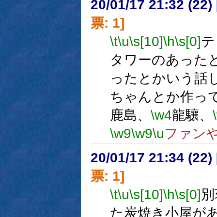
20/01/17 21:32 (
票: 1]
\t
\u
\s[10]
\h
\s[0]
テ
タワーのあった
ったとかいう話
ちゃんとか作っ
鹿島、
\w4
龍驤、
\w9
\w9
\u
ファン
20/01/17 21:34 (
票: 1]
\t
\u
\s[10]
\h
\s[0]
別
た炭焼き小屋が