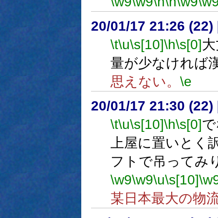
\w9
\w9
\n
\n
\w9
\w
20/01/17 21:26 (
\t
\u
\s[10]
\h
\s[0]
大
量が少なければ
思えない。
\e
20/01/17 21:30 (
\t
\u
\s[10]
\h
\s[0]
で
上屋に置いとく
フトで吊ってみ
\w9
\w9
\u
\s[10]
\w
某日本最大の物