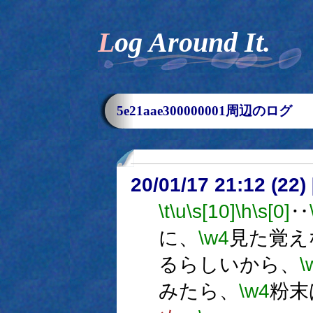
Log Around It.
5e21aae300000001周辺のログ
20/01/17 21:12 (
\t
\u
\s[10]
\h
\s[0]
‥
に、
\w4
見た覚え
るらしいから、
\
みたら、
\w4
粉末