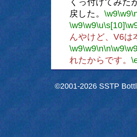
くっ付けてみた
戻した。
\w9
\w9
\
\w9
\w9
\u
\s[10]
\w
んやけど、V6は
\w9
\w9
\n
\n
\w9
\w
れたからです。
\
©2001-2026 SSTP Bottle 