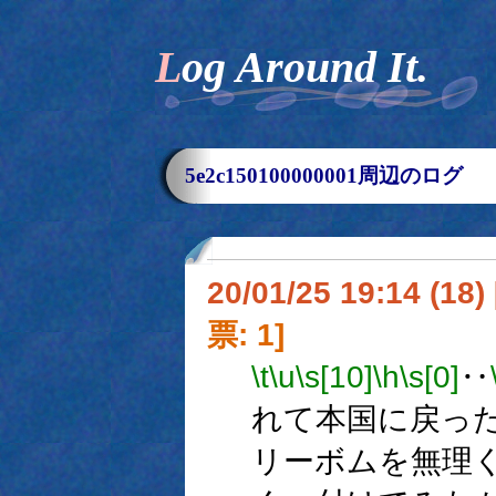
Log Around It.
5e2c150100000001周辺のログ
20/01/25 19:14 (
票: 1]
\t
\u
\s[10]
\h
\s[0]
‥
れて本国に戻っ
リーボムを無理