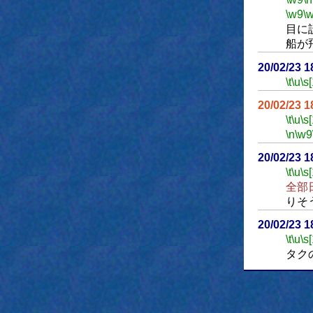
\w9
\
目に
船が
20/02/23 
\t
\u
\s
20/02/23 
\t
\u
\s
\n
\w9
20/02/23 
\t
\u
\s
全部
りそ
20/02/23 
\t
\u
\s
タク