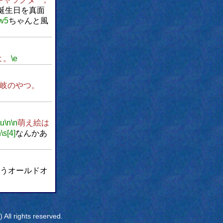
誕生日を真面
w5
ちゃんと風
よ。
\e
岐のやつ。
\u
\n
\n
萌え絵は
n
\s[4]
なんかあ
うオールドオ
All rights reserved.