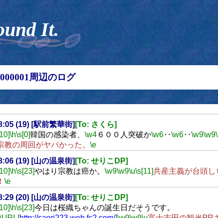
ound It.
00000001周辺のログ
18:05 (19) [駅前繁華街]
[To: さくら]
[10]
\h
\s[0]
韓国の感染者、
\w4
６００人突破か
\w6
‥
\w6
‥
\w9
\w9
宗教の周回がヤバかった。
\e
18:06 (19) [山の温泉街]
[To: せりこDP]
[10]
\h
\s[23]
やはり宗教は癌か。
\w9
\w9
\u
\s[11]
共産主義が台頭し
！
\e
18:29 (20) [山の温泉街]
[To: せりこDP]
[10]
\h
\s[23]
今日は桜織ちゃんの誕生日だそうです。
\URL[
http://saori223.web.fc2.com/
]
\w9
\w9
\u
富士吉田の観光PR