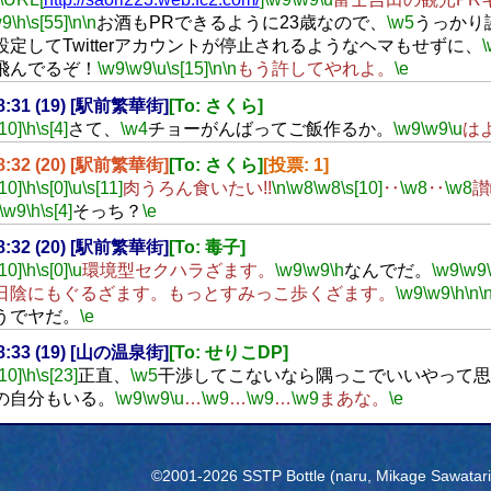
w9
\h
\s[55]
\n
\n
お酒もPRできるように23歳なので、
\w5
うっかり
設定してTwitterアカウントが停止されるようなヘマもせずに、
\
飛んでるぞ！
\w9
\w9
\u
\s[15]
\n
\n
もう許してやれよ。
\e
18:31 (19) [駅前繁華街]
[To: さくら]
[10]
\h
\s[4]
さて、
\w4
チョーがんばってご飯作るか。
\w9
\w9
\u
は
18:32 (20) [駅前繁華街]
[To: さくら]
[投票: 1]
[10]
\h
\s[0]
\u
\s[11]
肉うろん食いたい!!
\n
\w8
\w8
\s[10]
‥
\w8
‥
\w8
讃
\w9
\h
\s[4]
そっち？
\e
18:32 (20) [駅前繁華街]
[To: 毒子]
[10]
\h
\s[0]
\u
環境型セクハラざます。
\w9
\w9
\h
なんでだ。
\w9
\w9
日陰にもぐるざます。もっとすみっこ歩くざます。
\w9
\w9
\h
\n
\
うでヤだ。
\e
18:33 (19) [山の温泉街]
[To: せりこDP]
[10]
\h
\s[23]
正直、
\w5
干渉してこないなら隅っこでいいやって思
の自分もいる。
\w9
\w9
\u
…
\w9
…
\w9
…
\w9
まあな。
\e
©2001-2026 SSTP Bottle (naru, Mikage Sawatari) 