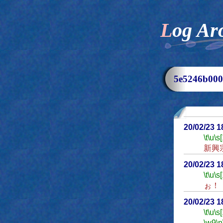
Log Ar
5e5246b0
20/02/23 
\t
\u
\s
新興
20/02/23 
\t
\u
\s
ぉ！
20/02/23 
\t
\u
\s
\w9
\n