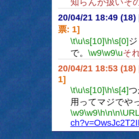
知らんが扱いそ
20/04/21 18:49 (
票: 1]
\t
\u
\s[10]
\h
\s[0]
ジ
で。
\w9
\w9
\u
そ
20/04/21 18:53 (
1]
\t
\u
\s[10]
\h
\s[4]
つ
用ってマジでや
\w9
\w9
\h
\n
\n
\URL
ch?v=OwsJc2T2I