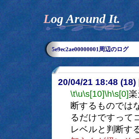
Log Around It.
5e9ec2ae00000001周辺のログ
20/04/21 18:48 (
\t
\u
\s[10]
\h
\s[0]
楽
断するものではな
るだけですって
レベルと判断す