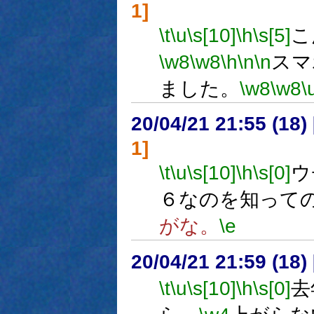
1]
\t
\u
\s[10]
\h
\s[5]
こ
\w8
\w8
\h
\n
\n
スマ
ました。
\w8
\w8
\
20/04/21 21:55 (
1]
\t
\u
\s[10]
\h
\s[0]
ウ
６なのを知って
がな。
\e
20/04/21 21:59 (
\t
\u
\s[10]
\h
\s[0]
去