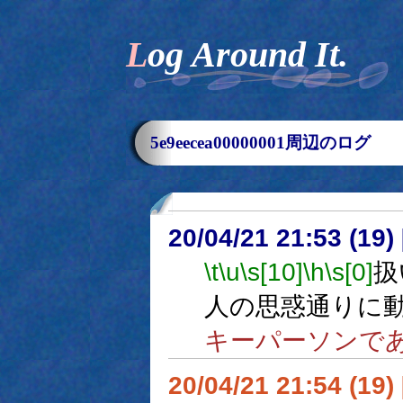
Log Around It.
5e9eecea00000001周辺のログ
20/04/21 21:53 (
\t
\u
\s[10]
\h
\s[0]
扱
人の思惑通りに
キーパーソンで
20/04/21 21:54 (