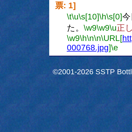
票: 1]
\t
\u
\s[10]
\h
\s[0]
今
た。
\w9
\w9
\u
正
\w9
\h
\n
\n
\URL[
htt
000768.jpg
]
\e
©2001-2026 SSTP Bottle 