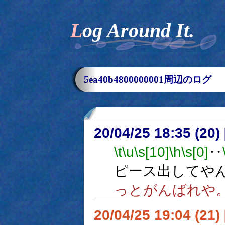
Log Around It.
5ea40b4800000001周辺のログ
20/04/25 18:35 (
\t
\u
\s[10]
\h
\s[0]
‥
ピース出してや
っとがんばれや
20/04/25 19:04 (