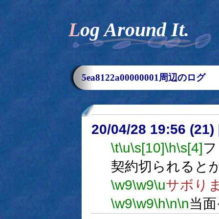
Log Around It.
5ea8122a00000001周辺のログ
20/04/28 19:56 (
\t
\u
\s[10]
\h
\s[4]
フ
契約切られると
\w9
\w9
\u
サボり
\w9
\w9
\h
\n
\n
当面