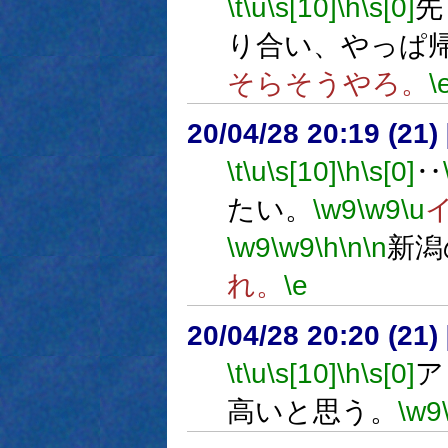
\t
\u
\s[10]
\h
\s[0]
先
り合い、やっぱ
そらそうやろ。
\
20/04/28 20:19 (
\t
\u
\s[10]
\h
\s[0]
‥
たい。
\w9
\w9
\u
\w9
\w9
\h
\n
\n
新潟
れ。
\e
20/04/28 20:20 (
\t
\u
\s[10]
\h
\s[0]
ア
高いと思う。
\w9