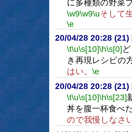
に多種類の野菜
\w9
\w9
\u
そして
\e
20/04/28 20:28 (
\t
\u
\s[10]
\h
\s[0]
ど
き再現レシピの
はい。
\e
20/04/28 20:28 (
\t
\u
\s[10]
\h
\s[23]
丼を腹一杯食べ
ので我慢しなさ