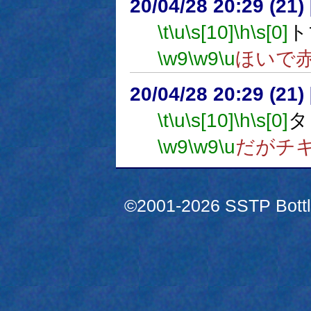
20/04/28 20:29 (
\t
\u
\s[10]
\h
\s[0]
ト
\w9
\w9
\u
ほいで
20/04/28 20:29 (
\t
\u
\s[10]
\h
\s[0]
タ
\w9
\w9
\u
だがチ
©2001-2026 SSTP Bottle 