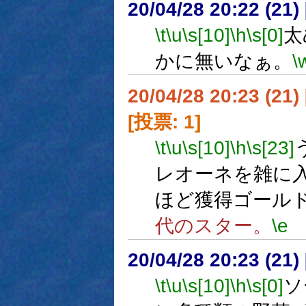
20/04/28 20:22 (
\t
\u
\s[10]
\h
\s[0]
太
かに無いなぁ。
\
20/04/28 20:23 (
[投票: 1]
\t
\u
\s[10]
\h
\s[23]
レオーネを雑に入
ほど獲得ゴール
代のスター。
\e
20/04/28 20:23 (
\t
\u
\s[10]
\h
\s[0]
ソ