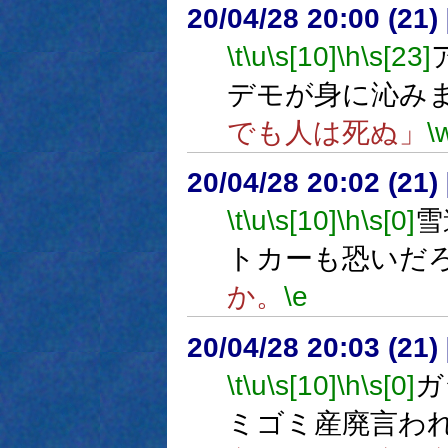
20/04/28 20:00 (
\t
\u
\s[10]
\h
\s[23]
デモが身に沁み
でも人は死ぬ」
\
20/04/28 20:02 (
\t
\u
\s[10]
\h
\s[0]
雪
トカーも恐いだ
か。
\e
20/04/28 20:03 (
\t
\u
\s[10]
\h
\s[0]
ガ
ミゴミ産廃言わ