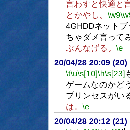
言わすと快適と言
とかやし。
\w9
\w
4GHDDネット
ちゃダメ言って
ぶんなげる。
\e
20/04/28 20:09 (
\t
\u
\s[10]
\h
\s[23]
ゲームなのかど
プリンセスがい
は。
\e
20/04/28 20:12 (