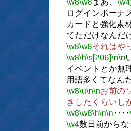
\w8
\w8
まあ、
\w4
ログインボーナ
カードと強化素
てただけなんだ
\w8
\w8
それはや
\w8
\h
\s[206]
\n
\n
イベントとか無
用語多くてなん
\w8
\u
\n
\n
お前の
きしたくらいし
\w8
\w8
\h
\n
\n
‥‥
\w4
数日前からな