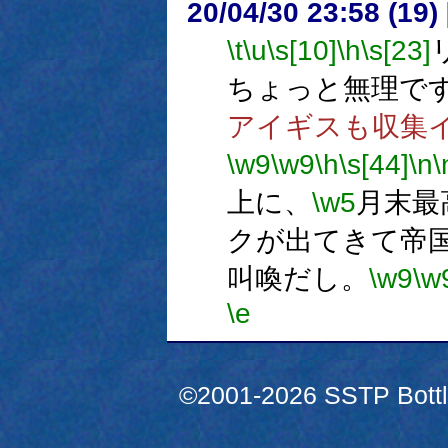
20/04/30 23:58 (
\t
\u
\s[10]
\h
\s[23]
ちょっと無理で
アイギスも収集
\w9
\w9
\h
\s[44]
\n
\
上に、
\w5
月末最
クが出てきて帝
叫喚だし。
\w9
\w
\e
©2001-2026 SSTP Bottle 