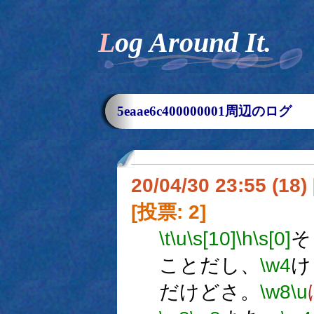
Log Around It.
5eaae6c400000001周辺のログ
20/04/30 23:55 (18
[投票: 2]
\t
\u
\s[10]
\h
\s[0]
そ
ことだし、
\w4
け
だけどさ。
\w8
\u