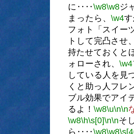
に‥‥
\w8
\w8
ジ
まったら、
\w4
す
フォト「スイー
トして完凸させ
持たせておくと
ォローされ、
\w4
している人を見
くと助っ人フレ
ブル効果でアイ
るよ！
\w8
\u
\n
\n
\w8
\h
\s[0]
\n
\n
そ
ら‥‥
\w8
\w8
\s[