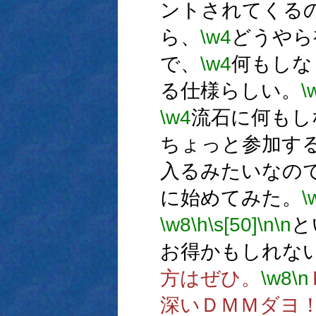
ントされてくる
ら、
\w4
どうやら
で、
\w4
何もしな
る仕様らしい。
\
\w4
流石に何もし
ちょっと参加す
入るみたいなの
に始めてみた。
\
\w8
\h
\s[50]
\n
\n
と
お得かもしれな
方はぜひ。
\w8
\n
深いＤＭＭダヨ