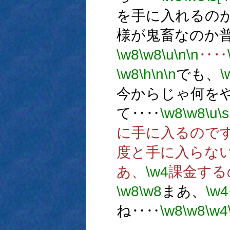
を手に入れるの
様が鬼畜なのか
\w8
\w8
\u
\n
\n
‥‥
\w8
\h
\n
\n
でも、
\
今からじゃ何を
て‥‥
\w8
\w8
\u
\s
に手に入るので
度と手に入らな
あ、
\w4
課金する
\w8
\w8
まあ、
\w4
ね‥‥
\w8
\w8
\w4