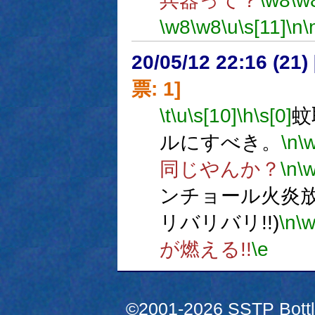
兵器って？
\w8
\w
\w8
\w8
\u
\s[11]
\n
\
20/05/12 22:16 (
票: 1]
\t
\u
\s[10]
\h
\s[0]
蚊
ルにすべき。
\n
\
同じやんか？
\n
\
ンチョール火炎放
リバリバリ!!)
\n
\
が燃える!!
\e
©2001-2026 SSTP Bottle 