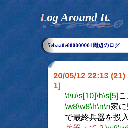
Log Around It.
5ebaa0e000000001周辺のログ
20/05/12 22:13 (
1]
\t
\u
\s[10]
\h
\s[5]
こ
\w8
\w8
\h
\n
\n
家に
で最終兵器を投