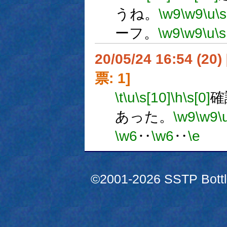
うね。
\w9
\w9
\u
\s
ーフ。
\w9
\w9
\u
\s
20/05/24 16:54 (
票: 1]
\t
\u
\s[10]
\h
\s[0]
確
あった。
\w9
\w9
\
\w6
‥
\w6
‥
\e
©2001-2026 SSTP Bottle 