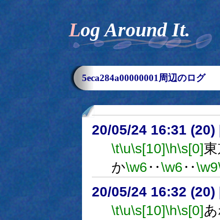
Log Around It.
5eca284a00000001周辺のログ
20/05/24 16:31 (
\t
\u
\s[10]
\h
\s[0]
東
か
\w6
‥
\w6
‥
\w9
20/05/24 16:32 (
\t
\u
\s[10]
\h
\s[0]
あ