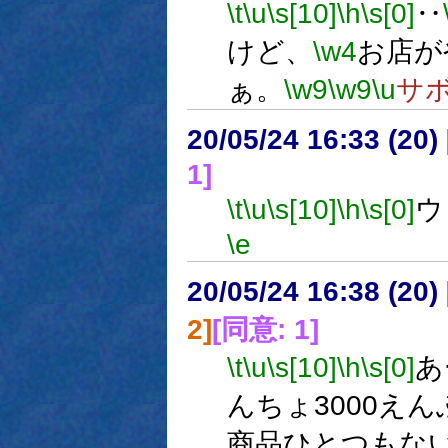
\t
\u
\s[10]
\h
\s[0]
‥
けど、
\w4
お店が
ぁ。
\w9
\w9
\u
サ
20/05/24 16:33 (
1]
\t
\u
\s[10]
\h
\s[0]
ウ
\e
20/05/24 16:38 (
2]
[同意: 1]
\t
\u
\s[10]
\h
\s[0]
あ
んちょ3000えん
商品ひとつもな