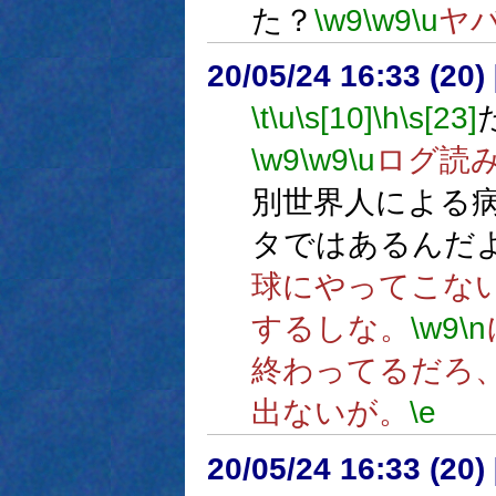
た？
\w9
\w9
\u
ヤ
20/05/24 16:33 (
\t
\u
\s[10]
\h
\s[23]
\w9
\w9
\u
ログ読
別世界人による
タではあるんだ
球にやってこな
するしな。
\w9
\n
終わってるだろ
出ないが。
\e
20/05/24 16:33 (