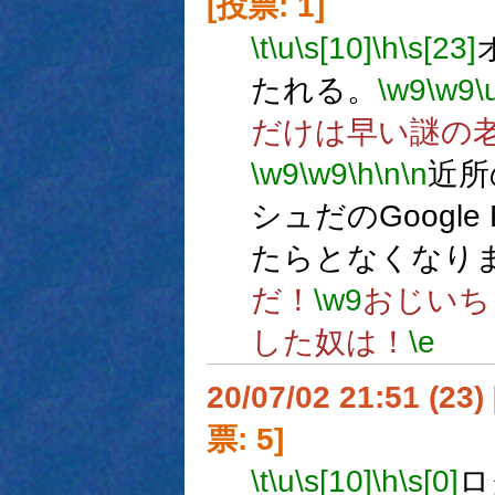
[投票: 1]
\t
\u
\s[10]
\h
\s[23]
たれる。
\w9
\w9
\
だけは早い謎の
\w9
\w9
\h
\n
\n
近所
シュだのGoogle
たらとなくなり
だ！
\w9
おじいち
した奴は！
\e
20/07/02 21:51 (
票: 5]
\t
\u
\s[10]
\h
\s[0]
ロ