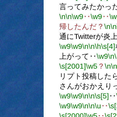
言ってみたかっ
\n
\n
\w9
‥
\w9
‥
\w
帰したんだ？
\n
\n
通にTwitterが
\w9
\w9
\n
\n
\h
\s[4]
上がって‥
\w9
\n
\s[2001]
\w5
？
\n
\
リプト投稿した
さんがおかえり
\w9
\w9
\n
\n
\s[5]
‥
\w9
\w9
\n
\n
\u
‥
\s
\s[2000]
\w5
‥
\s[