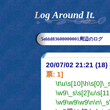
Log Around It.
5efdd83600000001周辺のログ
20/07/02 21:21 (
票: 1]
\t
\u
\s[10]
\h
\s[0]
\_
\w9
\_s
\s[2]
\u
\s[11
\w9
\w9
\w9
\n
\n
\_s