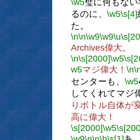
\w5
璧に何もない
るのに、
\w5
\s[4]
た。
\n
\n
\w9
\w9
\u
\s[2
Archives偉大。
\n
\s[2000]
\w5
\s[2
w5
マジ偉大！
\n
\
センターも、
\w5
してくれてマジ
りボトル自体が
高に偉大！
\s[2000]
\w5
\s[20
\w9
\n
\n
\h
\s[1]
あ