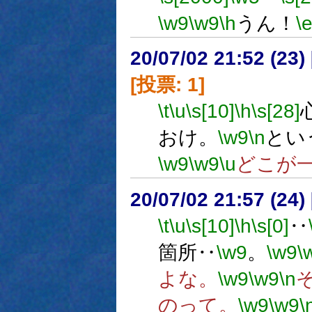
\w9
\w9
\h
うん！
\
20/07/02 21:52 (
[投票: 1]
\t
\u
\s[10]
\h
\s[28]
おけ。
\w9
\n
とい
\w9
\w9
\u
どこが
20/07/02 21:57 (
\t
\u
\s[10]
\h
\s[0]
‥
箇所‥
\w9
。
\w9
\
よな。
\w9
\w9
\n
のって。
\w9
\w9
\