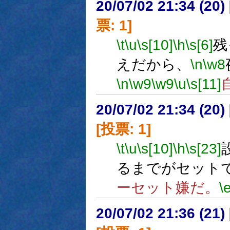
20/07/02 21:34 (
票: 1]
\t
\u
\s[10]
\h
\s[6]
残
えだから、
\n
\w8
\n
\w9
\w9
\u
\s[11]
20/07/02 21:34 (
[投票: 1]
\t
\u
\s[10]
\h
\s[23]
るまでがセット
ーセット嫌だ。
\
20/07/02 21:36 (