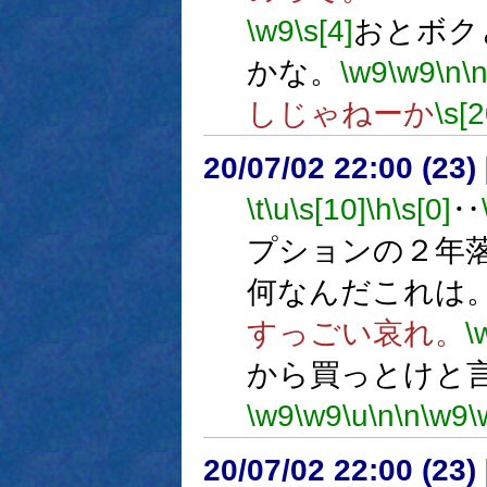
\w9
\s[4]
おとボク
かな。
\w9
\w9
\n
\
しじゃねーか
\s[
20/07/02 22:00 (
\t
\u
\s[10]
\h
\s[0]
‥
プションの２年
何なんだこれは
すっごい哀れ。
\
から買っとけと
\w9
\w9
\u
\n
\n
\w9
\
20/07/02 22:00 (