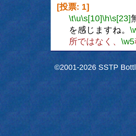
[投票: 1]
\t
\u
\s[10]
\h
\s[23]
を感じますね。
\
所ではなく、
\w5
©2001-2026 SSTP Bottle 