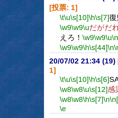
[投票: 1]
\t
\u
\s[10]
\h
\s[7]
復
\w9
\w9
\u
だがだ
えろ！
\w9
\w9
\u
\
\w9
\w9
\h
\s[44]
\n
\
20/07/02 21:34 (
1]
\t
\u
\s[10]
\h
\s[6]
S
\w8
\w8
\u
\s[12]
感
\w8
\w8
\h
\s[7]
\n
\n
\e