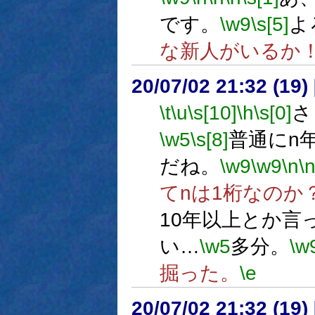
です。
\w9
\s[5]
よ
な新人がいるか
20/07/02 21:32 (
\t
\u
\s[10]
\h
\s[0]
さ
\w5
\s[8]
普通にn
だね。
\w9
\w9
\n
\
てnは1桁なのか
10年以上とか言
い…
\w5
多分。
\w
掘った。
\e
20/07/02 21:32 (