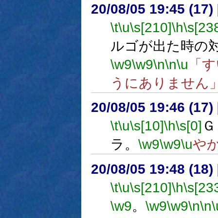
20/08/05 19:45 (17
\t
\u
\s[210]
\h
\s[23
ルゴが出た時の
\w9
\w9
\n
\n
\u
「す
うにありません
20/08/05 19:46 (
\t
\u
\s[10]
\h
\s[0]
Ｇ
ラ。
\w9
\w9
\u
や
20/08/05 19:48 (18
\t
\u
\s[210]
\h
\s[23
\w9
。
\w9
\w9
\n
\n
\