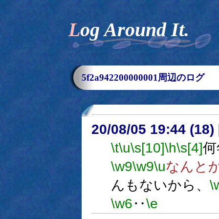
Log Around It.
5f2a942200000001周辺のログ
20/08/05 19:44 (
\t
\u
\s[10]
\h
\s[4]
何
\w9
\w9
\u
なんと
んもないから、
\
\w6
‥
\e