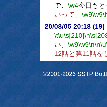
で、
\w4
今日もと
いって。
\w9
\w9
\
20/08/05 20:18 (19
\t
\u
\s[210]
\h
\s[20
い。
\w9
\w9
\n
\n
\u
12話と第11話
©2001-2026 SSTP Bottle 