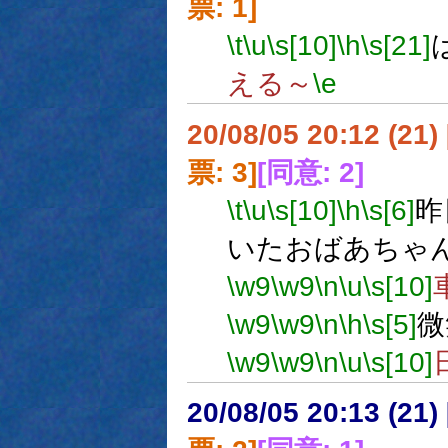
票: 1]
\t
\u
\s[10]
\h
\s[21]
える～
\e
20/08/05 20:12 (
票: 3]
[同意: 2]
\t
\u
\s[10]
\h
\s[6]
昨
いたおばあちゃ
\w9
\w9
\n
\u
\s[10]
\w9
\w9
\n
\h
\s[5]
微
\w9
\w9
\n
\u
\s[10]
20/08/05 20:13 (