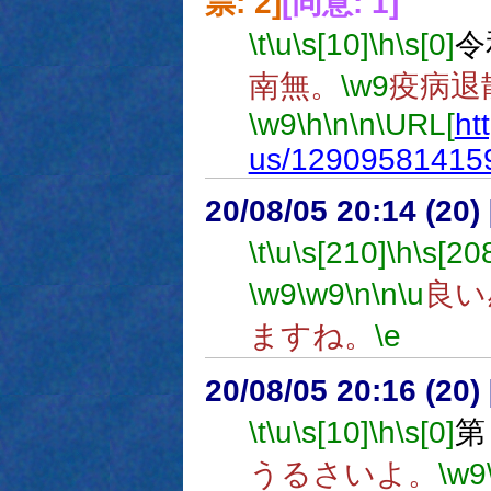
票: 2]
[同意: 1]
\t
\u
\s[10]
\h
\s[0]
令
南無。
\w9
疫病退
\w9
\h
\n
\n
\URL[
ht
us/12909581415
20/08/05 20:14 (20
\t
\u
\s[210]
\h
\s[20
\w9
\w9
\n
\n
\u
良い
ますね。
\e
20/08/05 20:16 (
\t
\u
\s[10]
\h
\s[0]
第
うるさいよ。
\w9