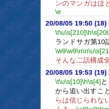
ンのマンガはほ
\e
20/08/05 19:50 (18
\t
\u
\s[210]
\h
\s[20
ランドサガ第10
\w9
\w9
\n
\n
\u
\s[21
そんな二話構成
20/08/05 19:53 (
\t
\u
\s[10]
\h
\s[4]
と
から追い出すこ
らは信じられな