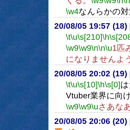
くる。
\w9
\w9
\h
\
\w4
なんらかの対
20/08/05 19:57 (18
\t
\u
\s[210]
\h
\s[20
\w9
\w9
\n
\n
\u
1匹
になりませんよ
20/08/05 20:02 (
\t
\u
\s[10]
\h
\s[0]
は
Vtuber業界に
\w9
\w9
\u
さあな
20/08/05 20:06 (