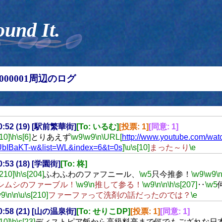
ound It.
00000001周辺のログ
20:52 (19) [駅前繁華街]
[To: いるむ]
[投票: 1]
[同意: 1]
[10]
\h
\s[6]
とりあえず
\w9
\w9
\n
\URL[
http://www.youtube.com/wat
UbIBaKT-w&list=WL&index=6&t=0s
]
\u
\s[10]
まった～り
\e
20:53 (18) [学園街]
[To: 柊]
[210]
\h
\s[204]
ふわふわのファフニール、
\w5
只今推参！
\w9
\w9
\
シムシのファーブル！
\w9
\n
推して参る！
\w9
\n
\n
\h
\s[207]
‥
\w5
w9
\n
\n
\u
\s[210]
ファーファって洗剤の話だったのでは？
\e
20:58 (21) [山の温泉街]
[To: せりこDP]
[投票: 1]
[同意: 1]
[10]
\h
\s[23]
ディストピア飯から高級料亭まで何でもござれな日