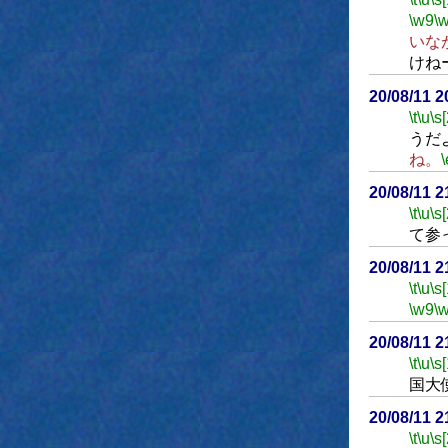
\w9
\
いな
けね
20/08/11 
\t
\u
\s
うだ
ね。
\
20/08/11 
\t
\u
\s
て参
20/08/11 
\t
\u
\s
\w9
\
20/08/11 
\t
\u
\s
国大
20/08/11 
\t
\u
\s