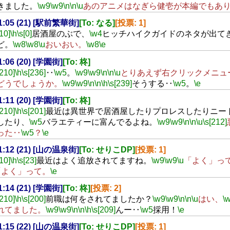
きました。
\w9
\w9
\n
\n
\u
あのアニメはなぎら健壱が本編でもあ
21:05 (21) [駅前繁華街]
[To: なる]
[投票: 1]
[10]
\h
\s[0]
居酒屋のぶで、
\w4
ヒッチハイクガイドのネタが出て
ど。
\w8
\w8
\u
おいおい。
\w8
\e
21:06 (20) [学園街]
[To: 柊]
[210]
\h
\s[236]
‥
\w5
。
\w9
\w9
\n
\n
\u
とりあえず右クリックメニュ
どうでしょうか。
\w9
\w9
\n
\n
\h
\s[239]
そうする‥
\w5
。
\e
21:11 (20) [学園街]
[To: 柊]
[210]
\h
\s[201]
最近は異世界で居酒屋したりプロレスしたりニー
したり、
\w5
バラエティーに富んでるよね。
\w9
\w9
\n
\n
\u
\s[212]
った‥
\w5
？
\e
21:12 (21) [山の温泉街]
[To: せりこDP]
[投票: 1]
[10]
\h
\s[23]
最近はよく追放されてますね。
\w9
\w9
\u
「よく」っ
「よく」って。
\e
21:14 (21) [学園街]
[To: 柊]
[投票: 2]
[210]
\h
\s[200]
前職は何をされてましたか？
\w9
\w9
\n
\n
\u
はい、
\
れてました。
\w9
\w9
\n
\n
\h
\s[209]
んー‥
\w5
採用！
\e
21:15 (22) [山の温泉街]
[To: せりこDP]
[投票: 1]