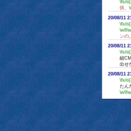
\t
\u
\s
供、
20/08/11 
\t
\u
\s
\w8
\
ンの
20/08/11 
\t
\u
\s
組C
出せ
20/08/11 
\t
\u
\s
たん
\w9
\