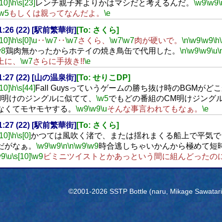
[10]
\h
\s[23]
レンチ親子丼よりかはマシだと考えるんだ。
\w9
\w9
\
\w5
もしくは親ってなんだよ。
\e
21:26 (22) [駅前繁華街]
[To: さくら]
[10]
\h
\s[0]
\u
‥
\w7
‥
\w7
さくら、
\w7
\w7
肉が硬いで。
\n
\w9
\w9
\h
w8
鶏肉無かったからホテイの焼き鳥缶で代用した。
\n
\w9
\w9
\u
\
上に、
\w7
さらに手抜き!!
\e
21:27 (22) [山の温泉街]
[To: せりこDP]
[10]
\h
\s[44]
Fall Guysっていうゲームの勝ち抜け時のBGMが
M明けのジングルに似てて、
\w5
でもどの番組のCM明けジング
なくてモヤモヤする。
\w9
\w9
\u
そんな事言われてもなぁ。
\e
21:27 (22) [駅前繁華街]
[To: さくら]
[10]
\h
\s[0]
かつては風吹く渚で、または揺れまくる船上で平気で
だがなぁ。
\w9
\w9
\n
\n
\w9
\w9
時合逃しちゃいかんから極めて短
w9
\u
\s[10]
\w9
ビミニツイストとかあっという間に組んどったの
©2001-2026 SSTP Bottle (naru, Mikage Sawatari) 