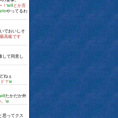
ー！
\w9
とか言
\n
\n
やってるわ
いでおいしそ
最高級です
A推して同意し
どねぇ
ード？
\e
\w8
たかだか外
い。
\e
と思ってクス