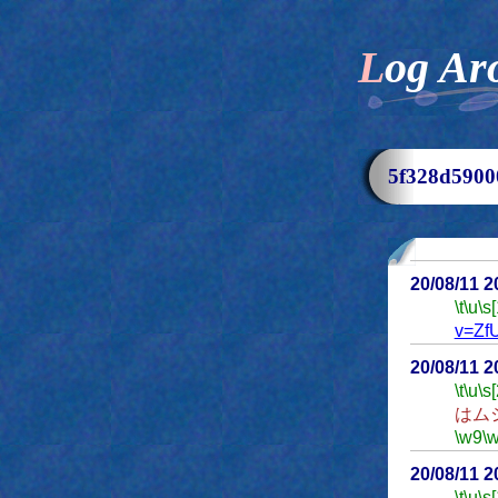
Log Ar
5f328d59
20/08/11 
\t
\u
\s
v=Zf
20/08/11 
\t
\u
\s
はム
\w9
\
20/08/11 
\t
\u
\s