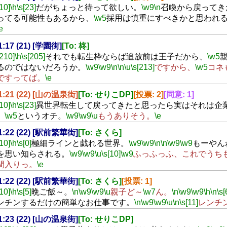
[10]
\h
\s[23]
だがちょっと待って欲しい。
\w9
\n
召喚から戻ってき
ってる可能性もあるから、
\w5
採用は慎重にすべきかと思われ
e
21:17 (21) [学園街]
[To: 柊]
[210]
\h
\s[205]
それでも転生枠ならば追放前は王子だから、
\w5
るのではないだろうか。
\w9
\w9
\n
\n
\u
\s[213]
ですから、
\w5
コネ
ですってば。
\e
21:21 (22) [山の温泉街]
[To: せりこDP]
[投票: 2]
[同意: 1]
[10]
\h
\s[23]
異世界転生して戻ってきたと思ったら実はそれは企
、
\w5
というオチ。
\w9
\w9
\u
もうありそう。
\e
21:22 (22) [駅前繁華街]
[To: さくら]
[10]
\h
\s[0]
極細ラインと戯れる世界。
\w9
\w9
\n
\n
\w9
\w9
もーやん
を思い知らされる。
\w9
\w9
\u
\s[10]
\w9
ふっふっふ、これでうち
間入りっ。
\e
21:22 (22) [駅前繁華街]
[To: さくら]
[投票: 1]
[10]
\h
\s[5]
晩ご飯～。
\n
\w9
\w9
\u
親子ど～
\w7
ん。
\n
\w9
\w9
\h
\n
\s[
ンチンするだけの簡単なお仕事です。
\n
\w9
\w9
\u
\n
\s[11]
レンチン
21:23 (22) [山の温泉街]
[To: せりこDP]