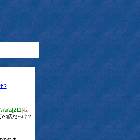
ch?
n
\n
\u
\s[211]
我
何の話だっけ？
本の食事。