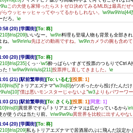
w9
\u
この大使も家帰ったらストゼロ決めてみるMLBは最高だぜ
がらウッヒャッヒャってやってるかもしれない。
\w9
\w9
\h
\s[44]
ーだろ。
\e
20:58 (20) [学園街]
[To: 柊]
[210]
\h
\s[209]
いいなー。
\w9
\n
料理も登場人物も背景も全部きれ
よね。
\w9
\n
\n
\u
先ほどの動画ですね。
\w9
\n
カメラの腕も含めて
e
21:00 (20) [学園街]
[To: 柊]
[210]
\h
\s[235]
くっ‥
\w5
酔っぱらいすぎて投票のつもりでCtrl 
った！
\w9
\w9
\n
\n
\u
\s[211]
投票押し直してきました。
\e
21:01 (21) [駅前繁華街]
[To: いるむ]
[投票: 1]
[10]
\h
\s[5]
”トリアエズナマ”
\w3
\s[0]
がツボったから投げたんだけ
w9
\u
\s[10]
”僕は悪いモンスターじゃないよ”
\w3
よりもパワーワ
21:03 (21) [駅前繁華街]
[To: さくら]
[投票: 1]
[同意: 1]
[10]
\h
\s[0]
異世界ですら｢トリアエズナマ｣は広がっているから
\n
使が使うのは当たり前。
\n
\w9
\w9
\u
異世界を比較に出すんやな
21:04 (20) [学園街]
[To: 柊]
[210]
\h
\s[209]
私もトリアエズナマで居酒屋のぶに飛んだ設定か