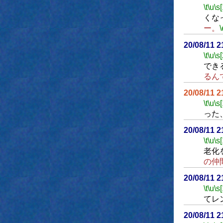
\t
\u
\s
くな
ー。
\
20/08/11 
\t
\u
\s
でき
るん
20/08/11 
\t
\u
\s
った
20/08/11 
\t
\u
\s
老化
の仲
20/08/11 
\t
\u
\s
てレ
20/08/11 