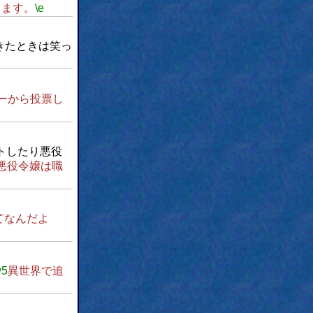
ります。
\e
きたときは笑っ
ーから投票し
トしたり悪役
悪役令嬢は職
てなんだよ
w5
異世界で追