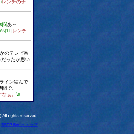
u
レンチの子
\s[6]
あ～
n
\s[11]
レンチ
どこかのテレビ番
ルだったか思い
ライン結んで
時間で。
になぁ。
\e
All rights reserved.
SSTP Bottle トップ