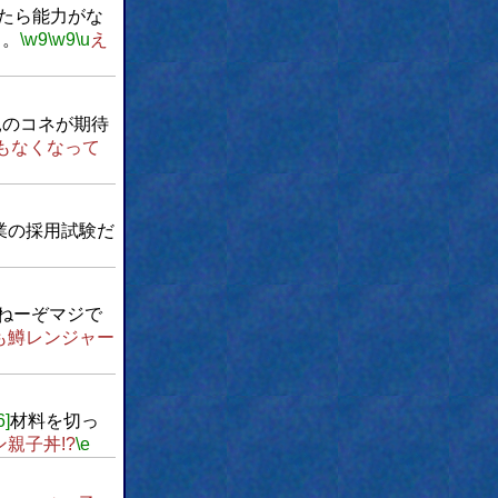
たら能力がな
る。
\w9
\w9
\u
え
親のコネが期待
もなくなって
業の採用試験だ
ねーぞマジで
も鱒レンジャー
6]
材料を切っ
親子丼!?
\e