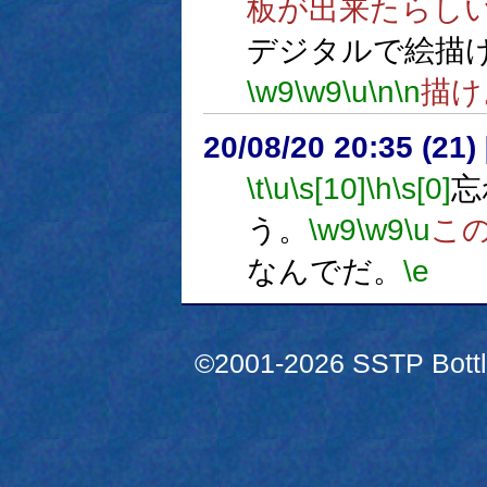
板が出来たらし
デジタルで絵描
\w9
\w9
\u
\n
\n
描け
20/08/20 20:35 (
\t
\u
\s[10]
\h
\s[0]
忘
う。
\w9
\w9
\u
こ
なんでだ。
\e
©2001-2026 SSTP Bottle 