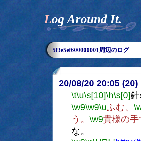
Log Around It.
5f3e5ef600000001周辺のログ
20/08/20 20:05 (
\t
\u
\s[10]
\h
\s[0]
針
\w9
\w9
\u
ふむ、
\
う。
\w9
貴様の手
な。