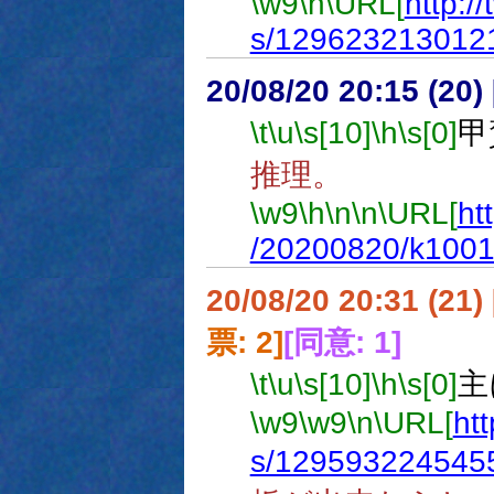
\w9
\n
\URL[
http:/
s/129623213012
20/08/20 20:15 (
\t
\u
\s[10]
\h
\s[0]
甲
推理。
\w9
\h
\n
\n
\URL[
ht
/20200820/k100
20/08/20 20:31 (
票: 2]
[同意: 1]
\t
\u
\s[10]
\h
\s[0]
主
\w9
\w9
\n
\URL[
htt
s/129593224545