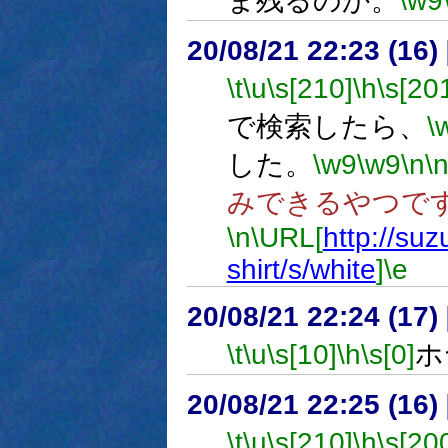
ま残るのか。
\w9
20/08/21 22:23 (16
\t
\u
\s[210]
\h
\s[20
で検索したら、
\
した。
\w9
\w9
\n
\
みできるやつで
\n
\URL[
http://suz
shirt/s/white
]
\e
20/08/21 22:24 (
\t
\u
\s[10]
\h
\s[0]
ホ
20/08/21 22:25 (16
\t
\u
\s[210]
\h
\s[20