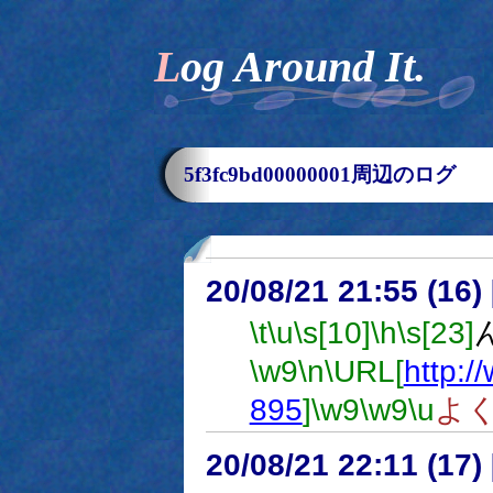
Log Around It.
5f3fc9bd00000001周辺のログ
20/08/21 21:55 (
\t
\u
\s[10]
\h
\s[23]
\w9
\n
\URL[
http:/
895
]
\w9
\w9
\u
よ
20/08/21 22:11 (