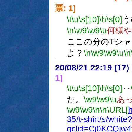
票: 1]
\t
\u
\s[10]
\h
\s[0]
う
\n
\w9
\w9
\u
何様や
ここの分のTシ
よ？
\n
\w9
\w9
\u
\n
20/08/21 22:19 (
1]
\t
\u
\s[10]
\h
\s[0]
‥
た。
\w9
\w9
\u
あ
\w9
\w9
\n
\n
\URL[
h
35/t-shirt/s/white
gclid=Cj0KCQj