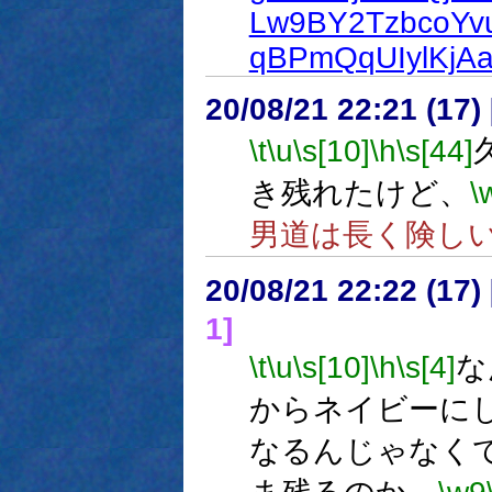
Lw9BY2TzbcoYv
qBPmQqUIylKjA
20/08/21 22:21 (
\t
\u
\s[10]
\h
\s[44]
き残れたけど、
\
男道は長く険し
20/08/21 22:22 (
1]
\t
\u
\s[10]
\h
\s[4]
な
からネイビーに
なるんじゃなく