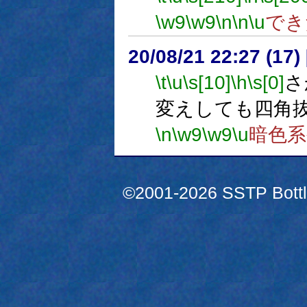
\w9
\w9
\n
\n
\u
でき
20/08/21 22:27 (
\t
\u
\s[10]
\h
\s[0]
さ
変えしても四角
\n
\w9
\w9
\u
暗色
©2001-2026 SSTP Bottle 