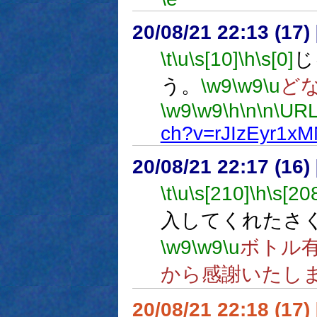
20/08/21 22:13 (
\t
\u
\s[10]
\h
\s[0]
じ
う。
\w9
\w9
\u
ど
\w9
\w9
\h
\n
\n
\URL
ch?v=rJIzEyr1x
20/08/21 22:17 (16
\t
\u
\s[210]
\h
\s[20
入してくれたさ
\w9
\w9
\u
ボトル
から感謝いたし
20/08/21 22:18 (