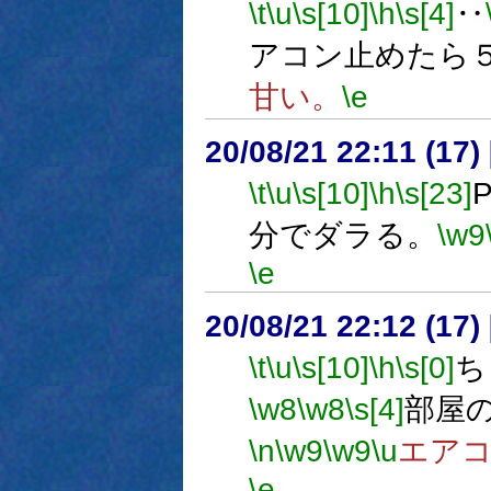
\t
\u
\s[10]
\h
\s[4]
‥
アコン止めたら
甘い。
\e
20/08/21 22:11 (
\t
\u
\s[10]
\h
\s[23]
分でダラる。
\w9
\e
20/08/21 22:12 (
\t
\u
\s[10]
\h
\s[0]
ち
\w8
\w8
\s[4]
部屋
\n
\w9
\w9
\u
エア
\e