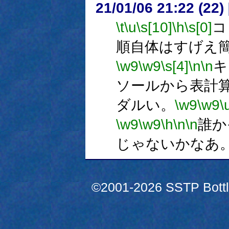
21/01/06 21:22 (
\t
\u
\s[10]
\h
\s[0]
コ
順自体はすげえ
\w9
\w9
\s[4]
\n
\n
キ
ソールから表計
ダルい。
\w9
\w9
\
\w9
\w9
\h
\n
\n
誰か
じゃないかなあ
©2001-2026 SSTP Bottle 