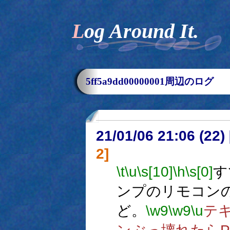
Log Around It.
5ff5a9dd00000001周辺のログ
21/01/06 21:06 (
2]
\t
\u
\s[10]
\h
\s[0]
す
ンプのリモコン
ど。
\w9
\w9
\u
テ