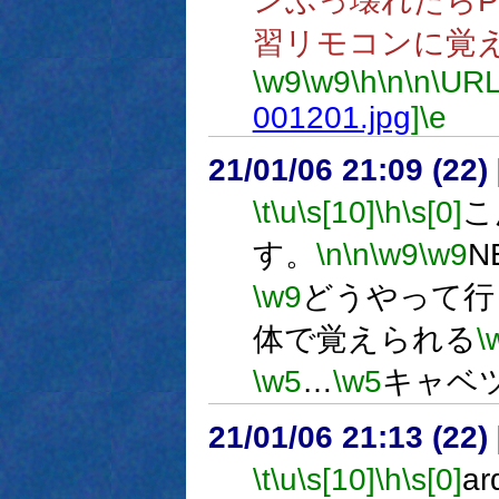
ンぶっ壊れたらPC
習リモコンに覚
\w9
\w9
\h
\n
\n
\URL
001201.jpg
]
\e
21/01/06 21:09 (
\t
\u
\s[10]
\h
\s[0]
こ
す。
\n
\n
\w9
\w9
N
\w9
どうやって行
体で覚えられる
\
\w5
…
\w5
キャベ
21/01/06 21:13 (
\t
\u
\s[10]
\h
\s[0]
a