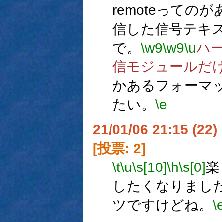
remoteって
信した信号テキ
で。
\w9
\w9
\u
ハー
信モジュールだ
かあるフォーマ
たい。
\e
21/01/06 21:15 (
[投票: 2]
\t
\u
\s[10]
\h
\s[0]
楽
したくなりまし
ツですけどね。
\