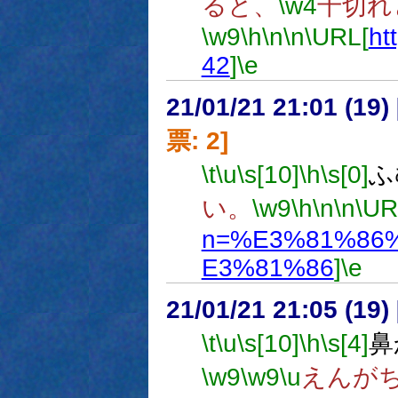
ると、
\w4
千切れ
\w9
\h
\n
\n
\URL[
ht
42
]
\e
21/01/21 21:01 (
票: 2]
\t
\u
\s[10]
\h
\s[0]
ふ
い。
\w9
\h
\n
\n
\UR
n=%E3%81%86
E3%81%86
]
\e
21/01/21 21:05 (
\t
\u
\s[10]
\h
\s[4]
鼻
\w9
\w9
\u
えんが