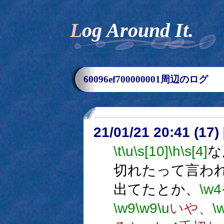
Log Around It.
60096ef700000001周辺のログ
21/01/21 20:41 (
\t
\u
\s[10]
\h
\s[4]
な
切れたって言わ
出てたとか、
\w4
\w9
\w9
\u
いや、
\