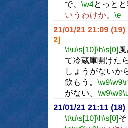
で、
\w4
とっとと
いうわけか。
\e
21/01/21 21:09 (
2]
\t
\u
\s[10]
\h
\s[0]
風
て冷蔵庫開けた
しょうがないか
飲もう。
\w9
\w9
\
がない。
\w9
\w9
\
21/01/21 21:11 (
\t
\u
\s[10]
\h
\s[0]
そ